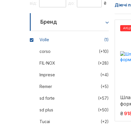
від:
до:
₴
Діючі п
Бренд
АКЦ
Volle
(1)
corso
(+10)
FIL-NOX
(+28)
Imprese
(+4)
Remer
(+5)
Шлан
sd forte
(+57)
фор
sd plus
(+50)
₴
91
Tucai
(+2)