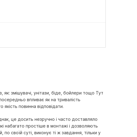
Ш
 як: змішувачі, унітази, біде, бойлери тощо Тут
зпосередньо впливає як на тривалість
го якість повинна відповідати.
днак, це досить незручно і часто доставляло
які набагато простіше в монтажі і дозволяють
по своїй суті, виконує ті ж завдання, тільки у