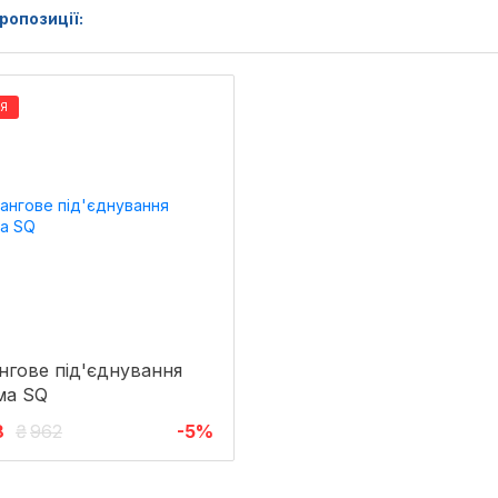
ропозиції:
ІЯ
гове під'єднування
ма SQ
8
₴
962
-5%