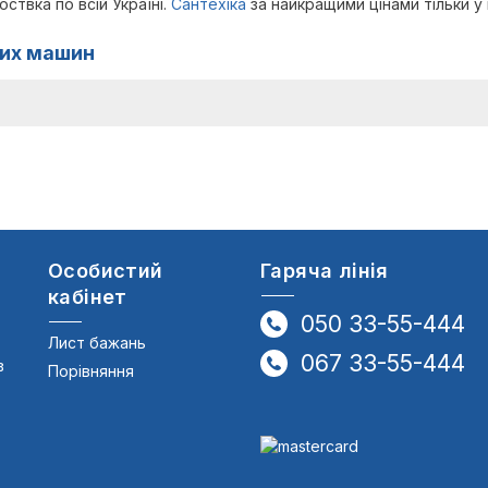
твка по всій Україні.
Сантехіка
за найкращими цінами тільки у 
них машин
Особистий
Гаряча лінія
кабінет
050 33-55-444
Лист бажань
067 33-55-444
в
Порівняння