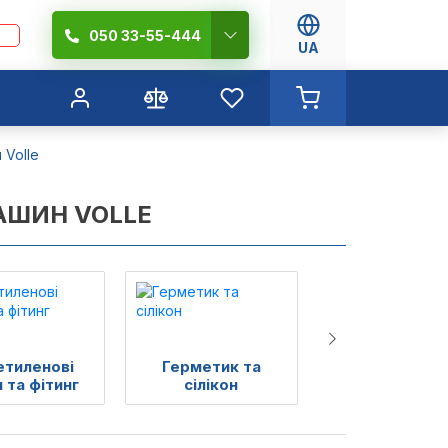
050 33-55-444
UA
 Volle
АШИН VOLLE
етиленові
Герметик та
Сифони, тра
 та фітинг
сілікон