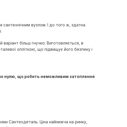
 сантехнічним вузлом. І до того ж, здатна
.
й варіант більш гнучко. Виготовляється, в
еталевої опліткою, що підвищує його безпеку і
ично нулю, що робить неможливим затоплення
ніки Сантехдеталь. Ціна найнижча на ринку,