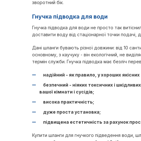
зворотний бік.
Гнучка підводка для води
Гнучка підводка для води не просто так витісни
доставити воду від стаціонарної точки подачі, 
Дані шланги бувають різної довжини: від 10 санти
основному, з каучуку - він екологічний, не виді
термін служби. Гнучка підводка має безліч перев
надійний - як правило, у хороших якісних 
безпечний - ніяких токсичних і шкідливи
вашої кімнати і сусідів;
висока практичність;
дуже проста установка;
підвищена естетичність за рахунок прос
Купити шланги для гнучкого підведення води, шл