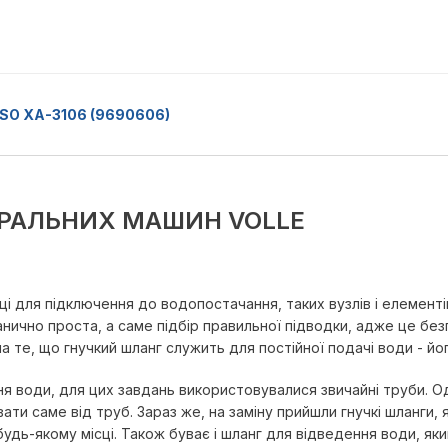
RSO XA-3106 (9690606)
ПРАЛЬНИХ МАШИН VOLLE
 для підключення до водопостачання, таких вузлів і елементів,
анично проста, а саме підбір правильної підводки, адже це бе
 на те, що гнучкий шланг служить для постійної подачі води - йо
ння води, для цих завдань використовувалися звичайні труби. О
ати саме від труб. Зараз же, на заміну прийшли гнучкі шланги, 
ь-якому місці. Також буває і шланг для відведення води, який, 