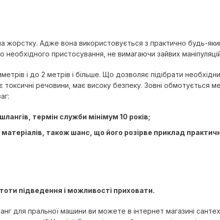
ла жорстку. Адже вона використовується з практично будь-яким
до необхідного пристосування, не вимагаючи зайвих маніпуляцій
метрів і до 2 метрів і більше. Що дозволяє підібрати необхідни
ляє токсичні речовини, має високу безпеку. Зовні обмотується м
аг:
шлангів, термін служби мінімум 10 років;
х матеріалів, також шанс, що його розірве приклад практ
тоти підведення і можливості приховати.
анг для пральної машини ви можете в інтернет магазині сантех