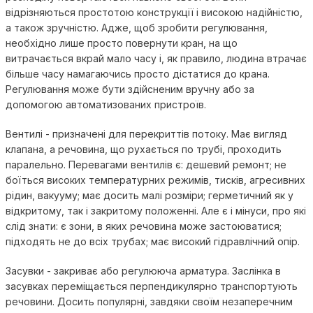
відрізняються простотою конструкції і високою надійністю,
а також зручністю. Адже, щоб зробити регулювання,
необхідно лише просто повернути кран, на що
витрачається вкрай мало часу і, як правило, людина втрачає
більше часу намагаючись просто дістатися до крана.
Регулювання може бути здійсненим вручну або за
допомогою автоматизованих пристроїв.
Вентилі - призначені для перекриттів потоку. Має вигляд
клапана, а речовина, що рухається по трубі, проходить
паралельно. Перевагами вентилів є: дешевий ремонт; не
боїться високих температурних режимів, тисків, агресивних
рідин, вакууму; має досить малі розміри; герметичний як у
відкритому, так і закритому положенні. Але є і мінуси, про які
слід знати: є зони, в яких речовина може застоюватися;
підходять не до всіх трубах; має високий гідравлічний опір.
Засувки - закриває або регулююча арматура. Заслінка в
засувках переміщається перпендикулярно транспортують
речовини. Досить популярні, завдяки своїм незаперечним