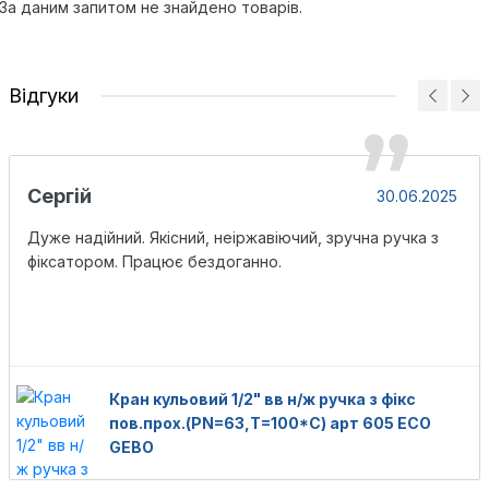
За даним запитом не знайдено товарів.
Відгуки
Сергій
30.06.2025
Дуже надійний. Якісний, неіржавіючий, зручна ручка з
фіксатором. Працює бездоганно.
Кран кульовий 1/2" вв н/ж ручка з фікс
пов.прох.(PN=63,Т=100*С) арт 605 ECO
GEBO