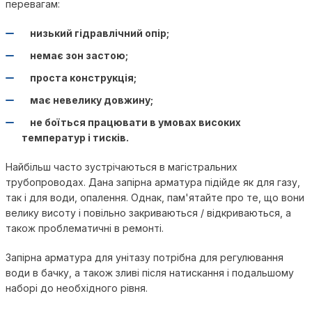
перевагам:
низький гідравлічний опір;
немає зон застою;
проста конструкція;
має невелику довжину;
не боїться працювати в умовах високих
температур і тисків.
Найбільш часто зустрічаються в магістральних
трубопроводах. Дана запірна арматура підійде як для газу,
так і для води, опалення. Однак, пам'ятайте про те, що вони
велику висоту і повільно закриваються / відкриваються, а
також проблематичні в ремонті.
Запірна арматура для унітазу потрібна для регулювання
води в бачку, а також зливі після натискання і подальшому
наборі до необхідного рівня.