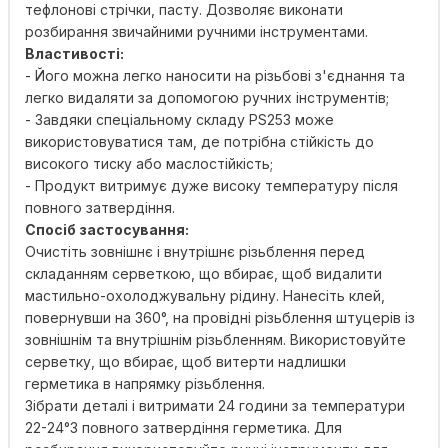
тефлонові стрічки, пасту. Дозволяє виконати
розбирання звичайними ручними інструментами.
Властивості:
- Його можна легко наносити на різьбові з'єднання та
легко видаляти за допомогою ручних інструментів;
- Завдяки спеціальному складу PS253 може
використовуватися там, де потрібна стійкість до
високого тиску або маслостійкість;
- Продукт витримує дуже високу температуру після
повного затвердіння.
Спосіб застосування:
Очистіть зовнішнє і внутрішнє різьблення перед
складанням серветкою, що вбирає, щоб видалити
мастильно-охолоджувальну рідину. Нанесіть клей,
повернувши на 360°, на провідні різьблення штуцерів із
зовнішнім та внутрішнім різьбленням. Використовуйте
серветку, що вбирає, щоб витерти надлишки
герметика в напрямку різьблення.
Зібрати деталі і витримати 24 години за температури
22-24°З повного затвердіння герметика. Для