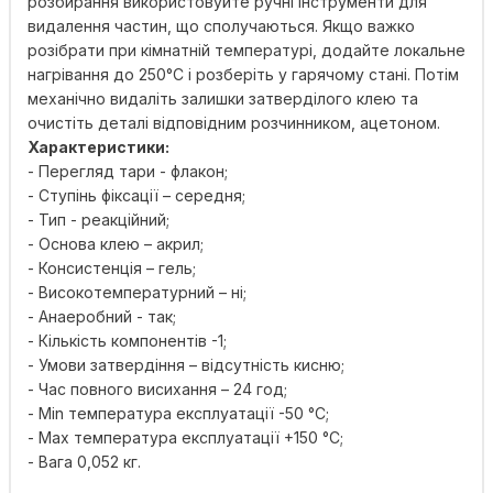
розбирання використовуйте ручні інструменти для
видалення частин, що сполучаються. Якщо важко
розібрати при кімнатній температурі, додайте локальне
нагрівання до 250°C і розберіть у гарячому стані. Потім
механічно видаліть залишки затверділого клею та
очистіть деталі відповідним розчинником, ацетоном.
Характеристики:
- Перегляд тари - флакон;
- Ступінь фіксації – середня;
- Тип - реакційний;
- Основа клею – акрил;
- Консистенція – гель;
- Високотемпературний – ні;
- Анаеробний - так;
- Кількість компонентів -1;
- Умови затвердіння – відсутність кисню;
- Час повного висихання – 24 год;
- Min температура експлуатації -50 °С;
- Max температура експлуатації +150 °С;
- Вага 0,052 кг.