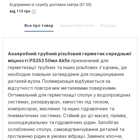
Відправимо в службу доставки завтра (07.08)
від 115 грн
Все про товар
Характеристики
Відгуки
Анаеробний трубний різьбовий герметик середньюї
міцності PS253 50мл Akfix
призначений для
герметизації трубних та інших різьбових з'єднань, де
необхідне повільне затвердіння для позиціонування
деталей вузла. Полімеризація відбувається за
відсутності повітря між металевими поверхнями.
Оптимальний для герметизації сполук у водопровідних
системах, резервуарах, ємностях під тиском,
компресорах, масляних та інших гідравлічних та
пневматичних системах. Стійкий до дії масел, палива,
охолоджувальних та гідравлічних рідин. Запобігає
ослабленню сполук, самовідгвинчування деталей та
протіканню рідин в умовах вібрації. Замінює клоччя,