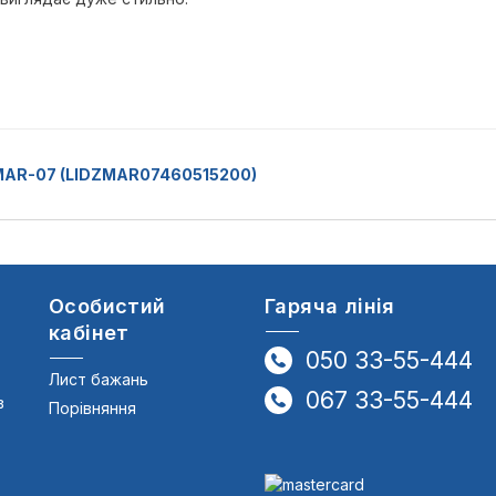
 MAR-07 (LIDZMAR07460515200)
Особистий
Гаряча лінія
кабінет
050 33-55-444
Лист бажань
067 33-55-444
в
Порівняння