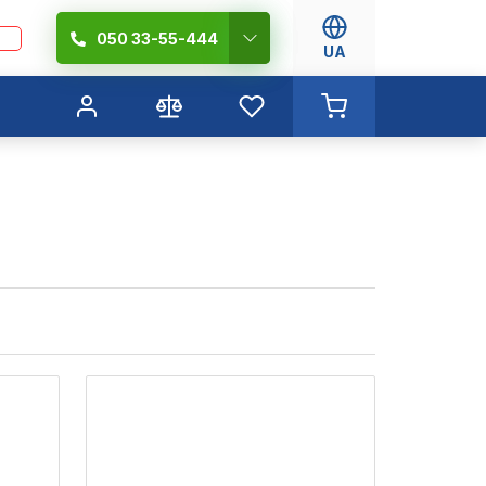
050 33-55-444
UA