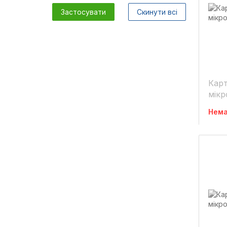
Застосувати
Скинути всі
Карт
мік
Нема