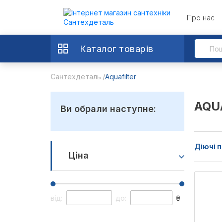
Про нас
Каталог товарів
Сантехдеталь
Aquafilter
AQU
Ви обрали наступне:
Діючі п
Ціна
від:
до:
₴