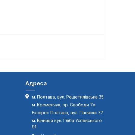
L
Адреса
м. Полтава, вул. Решетилівська 35
м. Кременчук, пр. Свободи 7а
Експрес Полтава, вул. Панянки 77
м. Вінниця вул. Гліба Успенського
91