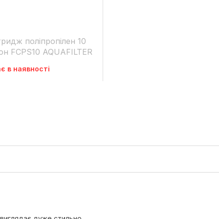
ридж поліпропілен 10
рон FCPS10 AQUAFILTER
є в наявності
 виглядає дуже стильно.