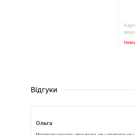
Карт
мік
Нема
Відгуки
Ольга
Матеріал глушить звук води, не царапається і