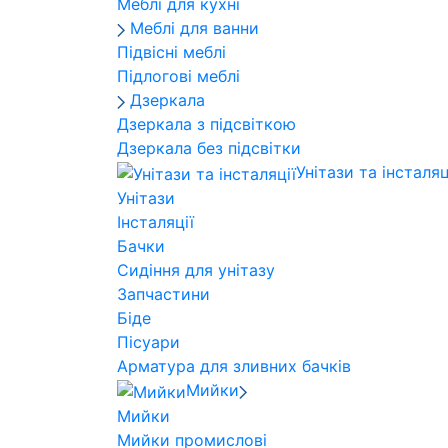
Меблі для кухні
Меблі для ванни
Підвісні меблі
Підлогові меблі
Дзеркала
Дзеркала з підсвіткою
Дзеркала без підсвітки
Унітази та інсталяц
Унітази
Інсталяції
Бачки
Сидіння для унітазу
Запчастини
Біде
Пісуари
Арматура для зливних бачків
Мийки
Мийки
Мийки промислові