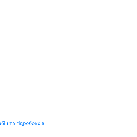
бін та гідробоксів