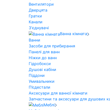
Вентилятори
Дверцята
Гратки
Канали
З'єднувачі
Ванна кімната
Ванни
Засоби для прибирання
Панелі для ванн
Ніжки до ванн
Гідробокси
Душові кабіни
Піддони
Умивальники
П’єдестали
Аксесуари для ванної кімнати
Запчастини та аксесуари для душових ка
Меблі