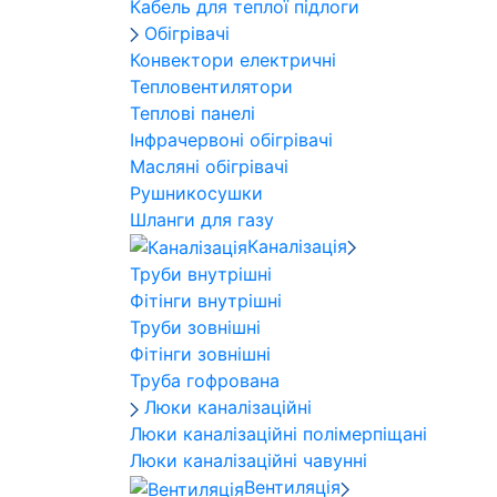
Кабель для теплої підлоги
Обігрівачі
Конвектори електричні
Тепловентилятори
Теплові панелі
Інфрачервоні обігрівачі
Масляні обігрівачі
Рушникосушки
Шланги для газу
Каналізація
Труби внутрішні
Фітінги внутрішні
Труби зовнішні
Фітінги зовнішні
Труба гофрована
Люки каналізаційні
Люки каналізаційні полімерпіщані
Люки каналізаційні чавунні
Вентиляція