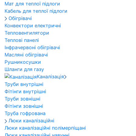
Мат для теплої підлоги
Кабель для теплої підлоги
Обігрівачі
Конвектори електричні
Тепловентилятори
Теплові панелі
Інфрачервоні обігрівачі
Масляні обігрівачі
Рушникосушки
Шланги для газу
Каналізація
Труби внутрішні
Фітінги внутрішні
Труби зовнішні
Фітінги зовнішні
Труба гофрована
Люки каналізаційні
Люки каналізаційні полімерпіщані
Люки каналізаційні чавунні