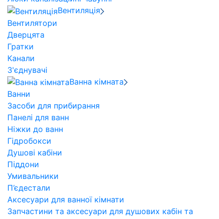
Вентиляція
Вентилятори
Дверцята
Гратки
Канали
З'єднувачі
Ванна кімната
Ванни
Засоби для прибирання
Панелі для ванн
Ніжки до ванн
Гідробокси
Душові кабіни
Піддони
Умивальники
П’єдестали
Аксесуари для ванної кімнати
Запчастини та аксесуари для душових кабін та