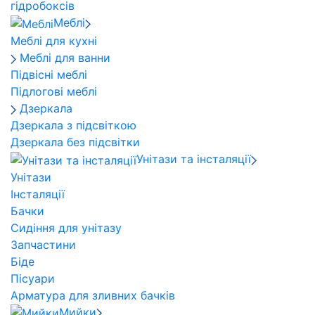
гідробоксів
Меблі
Меблі для кухні
Меблі для ванни
Підвісні меблі
Підлогові меблі
Дзеркала
Дзеркала з підсвіткою
Дзеркала без підсвітки
Унітази та інсталяції
Унітази
Інсталяції
Бачки
Сидіння для унітазу
Запчастини
Біде
Пісуари
Арматура для зливних бачків
Мийки