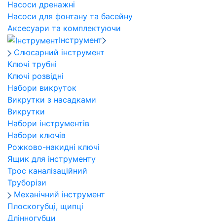
Насоси дренажні
Насоси для фонтану та басейну
Аксесуари та комплектуючи
Інструмент
Слюсарний інструмент
Ключі трубні
Ключі розвідні
Набори викруток
Викрутки з насадками
Викрутки
Набори інструментів
Набори ключів
Рожково-накидні ключі
Ящик для інструменту
Трос каналізаційний
Труборізи
Механічний інструмент
Плоскогубці, щипці
Длінногубци