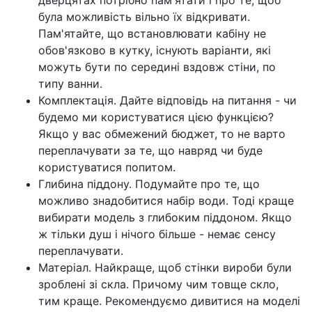
дверцятах потрібно пам'ятати і про те, щоб
була можливість вільно їх відкривати.
Пам'ятайте, що встановлювати кабіну не
обов'язково в кутку, існують варіанти, які
можуть бути по середині вздовж стіни, по
типу ванни.
Комплектація. Дайте відповідь на питання - чи
будемо ми користуватися цією функцією?
Якщо у вас обмежений бюджет, то не варто
переплачувати за те, що навряд чи буде
користуватися попитом.
Глибина піддону. Подумайте про те, що
можливо знадобитися набір води. Тоді краще
вибирати модель з глибоким піддоном. Якщо
ж тільки душ і нічого більше - немає сенсу
переплачувати.
Матеріал. Найкраще, щоб стінки вироби були
зроблені зі скла. Причому чим товще скло,
тим краще. Рекомендуємо дивитися на моделі