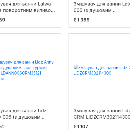
увач для ванни Latwa
Змішувач для ванни La
 з поворотним виливом
006 (з душовим
ушовим гарнітуром)
гарнітуром) (k35)
389
₴
1 389
5) LDLAT005CRM45415
LDLAT006CRM45414
me Lidz
Chrome Lidz
увач для ванни Lidz
Змішувач для ванни Lid
y 006 (з душовим
CRM LIDZCRM30211430
ітуром) (k40)
51
₴
1 107
NN006CRM35121