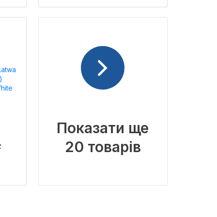
LDDOZ0051CRM45404
Chrome
Показати ще
20 товарів
z
ite