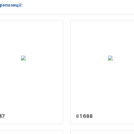
ропозиції:
47
₴
1 688