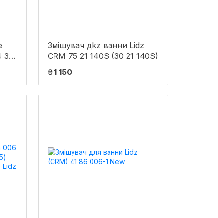
e
Змішувач дkz ванни Lidz
4 34
CRM 75 21 140S (30 21 140S)
₴
1 150