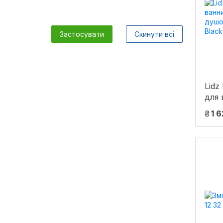
Застосувати
Скинути всі
Lidz
для 
вил
₴
1 
гарн
43)