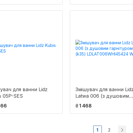
ome
увач для ванни Lidz
Змішувач для ванни Lid
s 05P-SES
Latwa 006 (з душовим
гарнітуром) (k35)
666
₴
1 468
LDLAT006WHI45424 Wh
1
2