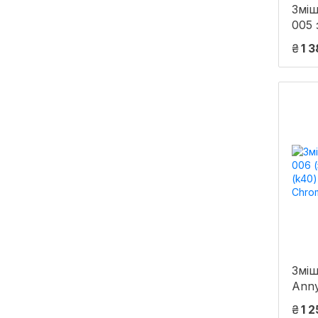
Зміш
005
(з д
₴
1 
(k3
Chro
Зміш
Ann
гарн
₴
1 2
LDA