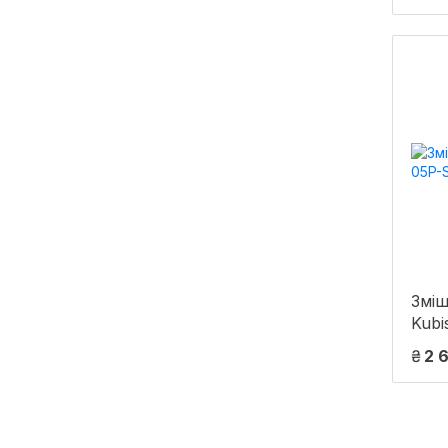
Chr
Зміш
Kubi
₴
2 