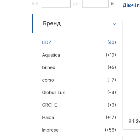
від:
до:
₴
Діючі п
Бренд
LIDZ
(40)
Aquatica
(+19)
brinex
(+5)
corso
(+7)
Globus Lux
(+4)
GROHE
(+3)
Haiba
(+17)
₴
1 2
Imprese
(+56)