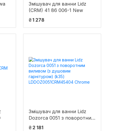
twa
Змішувач для ванни Lidz
(CRM) 41 86 006-1 New
₴
1 278
z
Змішувач для ванни Lidz
0
Dozorca 0051 з поворотним
виливом (з душовим
₴
2 181
гарнітуром) (k35)