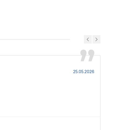
Віктор
25.05.2026
Колір супер
B