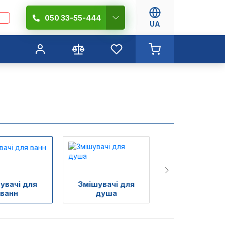
050 33-55-444
UA
увачі для
Змішувачі для
Змішувачі д
ванн
душа
біде