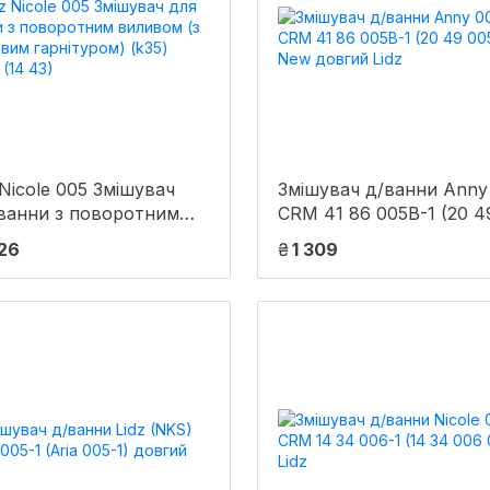
 Nicole 005 Змішувач
Змішувач д/ванни Anny
ванни з поворотним
CRM 41 86 005B-1 (20 4
ивом (з душовим
005 05) New довгий Lid
626
₴
1 309
ітуром) (k35) Black (14