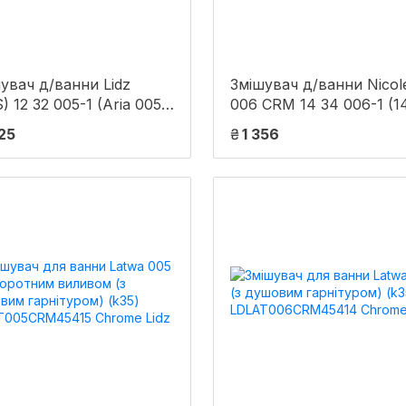
увач д/ванни Lidz
Змішувач д/ванни Nicol
) 12 32 005-1 (Aria 005-
006 CRM 14 34 006-1 (1
овгий
006 00) Lidz
825
₴
1 356