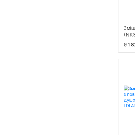
Зміш
(NKS
1) д
₴
1 