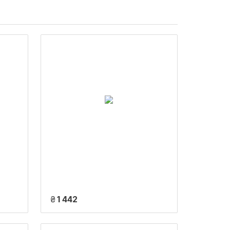
₴
1 442