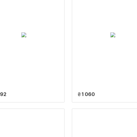
292
₴
1 060