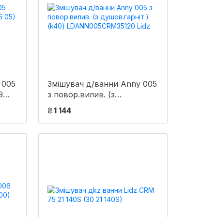
 005
Змішувач д/ванни Anny 005
9
з повор.вилив. (з
z
душов.гарніт.) (k40)
₴
1 144
LDANN005CRM35120 Lidz