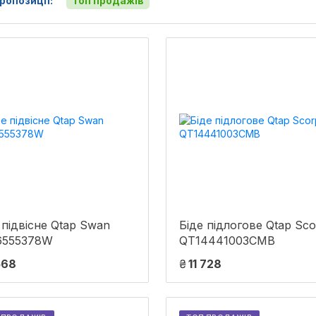
ропозиції:
Топ продажів
 підвісне Qtap Swan
Біде підлогове Qtap Sco
6555378W
QT14441003CMB
568
₴
11 728