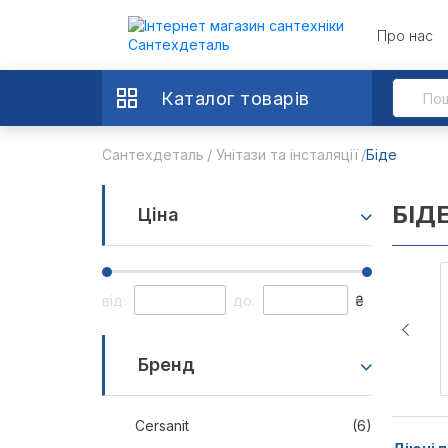
Про нас
Каталог товарів
Сантехдеталь
Унітази та інсталяції
Біде
БІД
Ціна
від:
до:
₴
Бренд
Cersanit
(6)