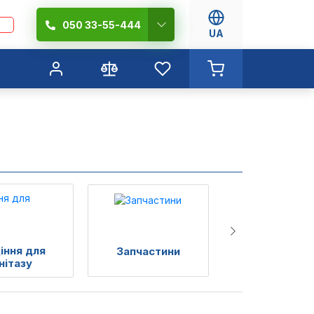
050 33-55-444
UA
іння для
Запчастини
Біде
нітазу