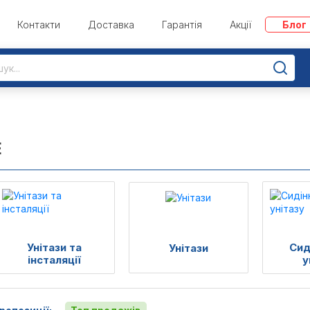
Контакти
Доставка
Гарантія
Акції
Блог
Е
Унітази та
Сид
Унітази
інсталяції
у