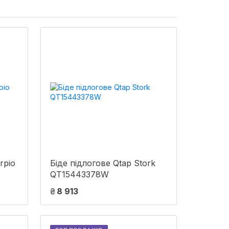
rpio
Біде підлогове Qtap Stork
QT15443378W
₴
8 913