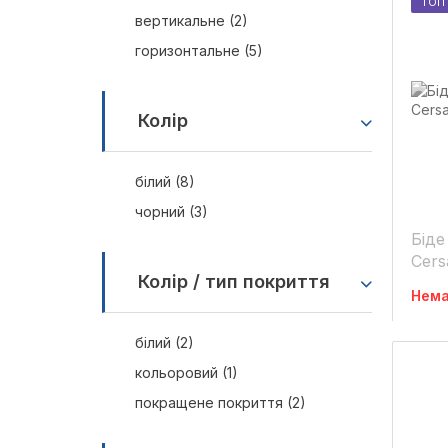
ТОП
вертикальне (2)
горизонтальне (5)
Колір
білий (8)
чорний (3)
Біде
Cers
Колір / тип покриття
Нема
білий (2)
кольоровий (1)
покращене покриття (2)