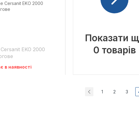
Показати щ
0 товарів
 Cersanit EKO 2000
огове
є в наявності
1
2
3