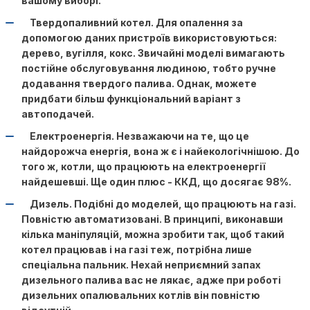
вашому виборі.
Твердопаливний котел. Для опалення за
допомогою даних пристроїв використовуються:
дерево, вугілля, кокс. Звичайні моделі вимагають
постійне обслуговування людиною, тобто ручне
додавання твердого палива. Однак, можете
придбати більш функціональний варіант з
автоподачей.
Електроенергія. Незважаючи на те, що це
найдорожча енергія, вона ж є і найекологічнішою. До
того ж, котли, що працюють на електроенергії
найдешевші. Ще один плюс - ККД, що досягає 98%.
Дизель. Подібні до моделей, що працюють на газі.
Повністю автоматизовані. В принципі, виконавши
кілька маніпуляцій, можна зробити так, щоб такий
котел працював і на газі теж, потрібна лише
спеціальна пальник. Нехай неприємний запах
дизельного палива вас не лякає, адже при роботі
дизельних опалювальних котлів він повністю