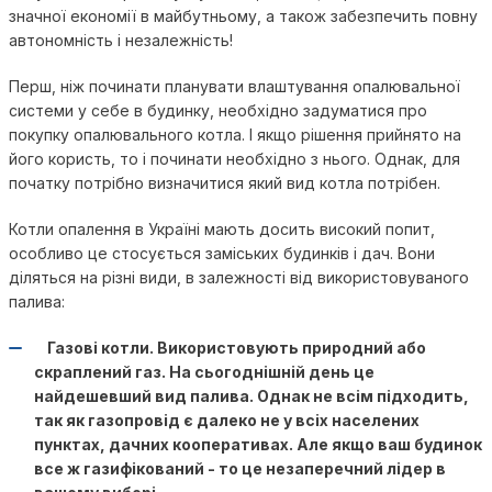
значної економії в майбутньому, а також забезпечить повну
автономність і незалежність!
Перш, ніж починати планувати влаштування опалювальної
системи у себе в будинку, необхідно задуматися про
покупку опалювального котла. І якщо рішення прийнято на
його користь, то і починати необхідно з нього. Однак, для
початку потрібно визначитися який вид котла потрібен.
Котли опалення в Україні мають досить високий попит,
особливо це стосується заміських будинків і дач. Вони
діляться на різні види, в залежності від використовуваного
палива:
Газові котли. Використовують природний або
скраплений газ. На сьогоднішній день це
найдешевший вид палива. Однак не всім підходить,
так як газопровід є далеко не у всіх населених
пунктах, дачних кооперативах. Але якщо ваш будинок
все ж газифікований - то це незаперечний лідер в