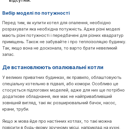
відсутній.
Вибір моделі по потужності
Перед тим, як купити котел для опалення, необхідно
розрахувати яка необхідна потужність. Адже різні моделі
мають різні потужності і передбачені для різних квадратур
приміщень. Також не забувайте і про теплоізоляцію будинку.
Так, якщо вона не досконала, то варто брати невеликий
запас.
Де встановлюють опалювальні котли
У великих приватних будинках, як правило, облаштовують
спеціальну котельню в підвалі, або комори. Особливо це
стосується підлогових моделей, адже для них ще потрібно
додаткове обладнання, яке має не найпривабливіший
зовнішній вигляд, такі як: розширювальний бачок, насос,
крани, труби.
Якщо ж мова йде про настінних котлах, то такі можна
повісити в будь-якому зручному місці, наприклад на кухні,