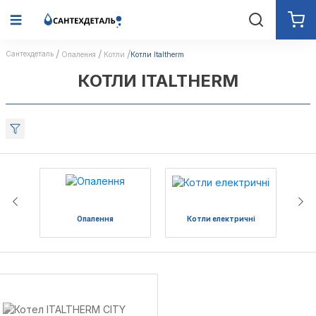
Сантехдеталь
Опалення
Котли
Котли Italtherm
КОТЛИ ITALTHERM
Опалення
Котли електричні
Комп