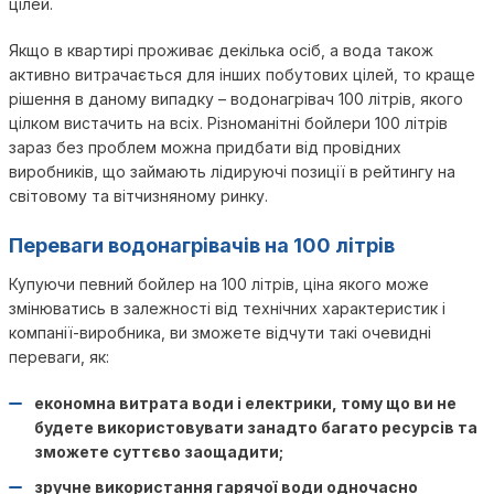
цілей.
Якщо в квартирі проживає декілька осіб, а вода також
активно витрачається для інших побутових цілей, то краще
рішення в даному випадку – водонагрівач 100 літрів, якого
цілком вистачить на всіх. Різноманітні бойлери 100 літрів
зараз без проблем можна придбати від провідних
виробників, що займають лідируючі позиції в рейтингу на
світовому та вітчизняному ринку.
Переваги водонагрівачів на 100 літрів
Купуючи певний бойлер на 100 літрів, ціна якого може
змінюватись в залежності від технічних характеристик і
компанії-виробника, ви зможете відчути такі очевидні
переваги, як:
економна витрата води і електрики, тому що ви не
будете використовувати занадто багато ресурсів та
зможете суттєво заощадити;
зручне використання гарячої води одночасно