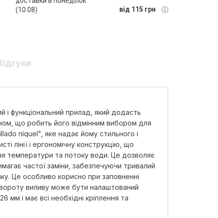
доставки в понеділок
від 115 грн
(10.08)
Відгуки
ий і функціональний прилад, який додасть
йном, що робить його відмінним вибором для
ado níquel", яке надає йому стильного і
сті лінії і ергономічну конструкцію, що
ня температури та потоку води. Це дозволяє
имагає частої заміни, забезпечуючи тривалий
ку. Це особливо корисно при заповненні
повороту виливу може бути налаштований
 мм і має всі необхідні кріплення та