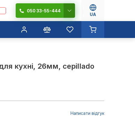
050 33-55-444
UA
ля кухні, 26мм, cepillado
Написати відгук