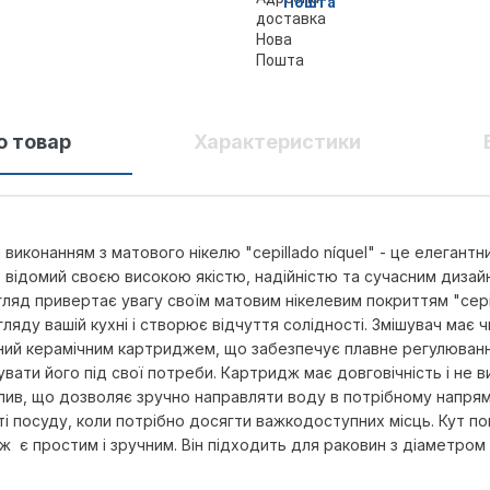
Пошта
о товар
Характеристики
 виконанням з матового нікелю "cepillado níquel" - це елегантн
TE відомий своєю високою якістю, надійністю та сучасним диза
ляд привертає увагу своїм матовим нікелевим покриттям "cepill
яду вашій кухні і створює відчуття солідності. Змішувач має чи
ений керамічним картриджем, що забезпечує плавне регулюван
вати його під свої потреби. Картридж має довговічність і не в
лив, що дозволяє зручно направляти воду в потрібному напрям
тті посуду, коли потрібно досягти важкодоступних місць. Кут 
є простим і зручним. Він підходить для раковин з діаметром 26