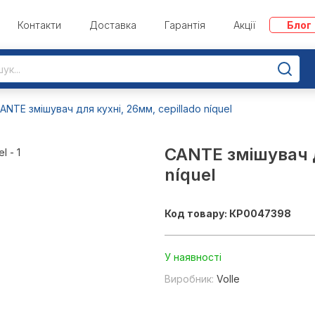
Контакти
Доставка
Гарантія
Акції
Блог
ANTE змішувач для кухні, 26мм, cepillado níquel
CANTE змішувач д
níquel
Код товару: КР0047398
У наявності
Виробник:
Volle