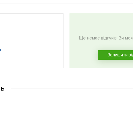
Ще немає відгуків. Ви мо
и
Залишити ві
сь