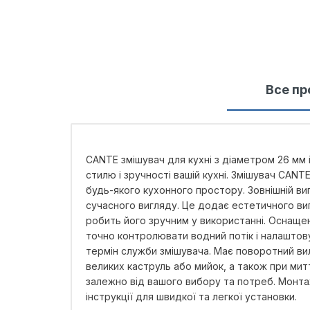
Все пр
CANTE змішувач для кухні з діаметром 26 мм і
стилю і зручності вашій кухні. Змішувач CAN
будь-якого кухонного простору. Зовнішній виг
сучасного вигляду. Це додає естетичного вигл
робить його зручним у використанні. Оснащ
точно контролювати водний потік і налаштову
термін служби змішувача. Має поворотний ви
великих каструль або мийок, а також при ми
залежно від вашого вибору та потреб. Монтаж 
інструкції для швидкої та легкої установки.