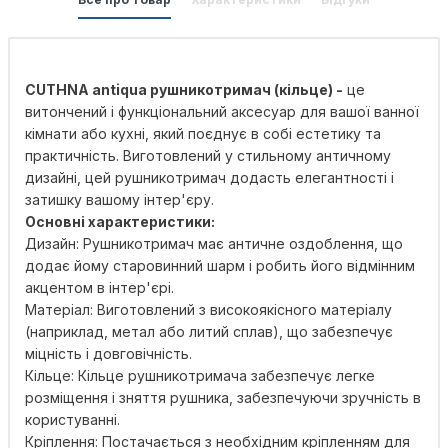
CUTHNA antiqua рушникотримач (кільце) -
це
витончений і функціональний аксесуар для вашої ванної
кімнати або кухні, який поєднує в собі естетику та
практичність. Виготовлений у стильному античному
дизайні, цей рушникотримач додасть елегантності і
затишку вашому інтер'єру.
Основні характеристики:
Дизайн: Рушникотримач має античне оздоблення, що
додає йому старовинний шарм і робить його відмінним
акцентом в інтер'єрі.
Матеріал: Виготовлений з високоякісного матеріалу
(наприклад, метал або литий сплав), що забезпечує
міцність і довговічність.
Кільце: Кільце рушникотримача забезпечує легке
розміщення і зняття рушника, забезпечуючи зручність в
користуванні.
Кріплення: Постачається з необхідним кріпленням для