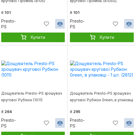
кругової Промінь (8105)
кругової Промінь (8105G)
₴
101
₴
101
Presto-
Presto-
PS
PS
Купити
Купити
Дощуватель Presto-PS зрошувач
Дощуватель Presto-PS зрошувач
кругової Рубікон (1011)
кругової Рубікон Green, в упаковці
- 1 шт. (2812)
₴
264
₴
295
Presto-
Presto-
PS
PS