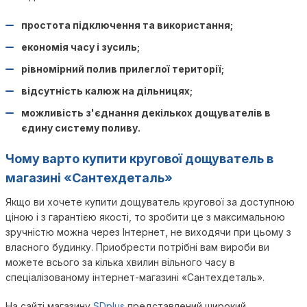
простота підключення та використання;
економія часу і зусиль;
рівномірний полив прилеглої території;
відсутність калюж на дільницях;
можливість з'єднання декількох дощувателів в
єдину систему поливу.
Чому варто купити кругової дощуватель в
магазині «Сантехдеталь»
Якщо ви хочете купити дощуватель кругової за доступною
ціною і з гарантією якості, то зробити це з максимальною
зручністю можна через Інтернет, не виходячи при цьому з
власного будинку. Приобрести потрібні вам вироби ви
можете всього за кілька хвилин вільного часу в
спеціалізованому інтернет-магазині «Сантехдеталь».
На сайті магазину
SDplus
представлений широкий