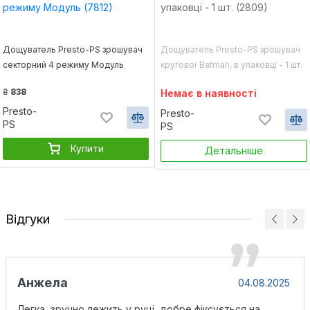
Дощуватель Presto-PS зрошувач
Дощуватель Presto-PS зрошувач
секторний 4 режиму Модуль
кругової Batman, в упаковці - 1 шт.
(7812)
(2809)
₴
838
Немає в наявності
Presto-
Presto-
PS
PS
Купити
Детальніше
Відгуки
Анжела
04.08.2025
Легка, зручно лежить у руці, добре фіксується на