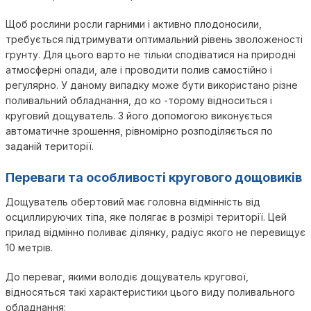
Щоб рослини росли гарними і активно плодоносили,
требується підтримувати оптимальний рівень зволоженості
грунту. Для цього варто не тільки сподіватися на природні
атмосферні опади, але і проводити полив самостійно і
регулярно. У даному випадку може бути використано різне
поливальний обладнання, до ко -торому відноситься і
круговий дощуватель. З його допомогою виконується
автоматичне зрошення, рівномірно розподіляється по
заданій території.
Переваги та особливості кругового дощовиків
Дощуватель обертовий має головна відмінність від
осциллируючих тіпа, яке полягає в розмірі території. Цей
прилад відмінно поливає ділянку, радіус якого не перевищує
10 метрів.
До переваг, якими володіє дощуватель кругової,
відносяться такі характеристики цього виду поливального
обладнання: