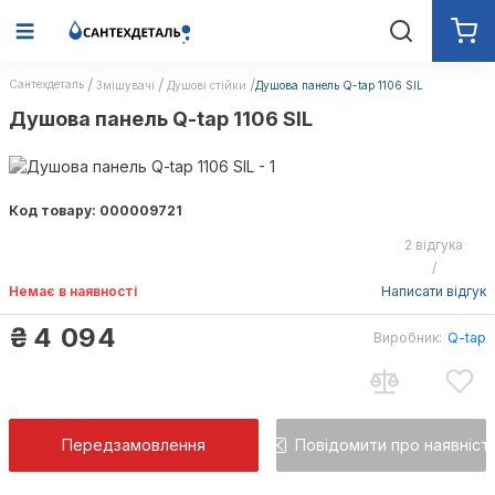
Сантехдеталь
Змішувачі
Душові стійки
Душова панель Q-tap 1106 SIL
Душова панель Q-tap 1106 SIL
Код товару: 000009721
2 відгука
/
Немає в наявності
Написати відгук
₴
4 094
Виробник:
Q-tap
Передзамовлення
Повідомити про наявніст