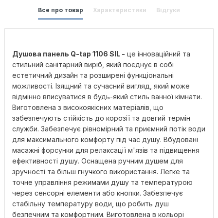
Все про товар
Характеристики
Відгуки
Душова панель Q-tap 1106 SIL -
це інноваційний та
стильний санітарний виріб, який поєднує в собі
естетичний дизайн та розширені функціональні
можливості. Ізящний та сучасний вигляд, який може
відмінно вписуватися в будь-який стиль ванної кімнати.
Виготовлена з високоякісних матеріалів, що
забезпечують стійкість до корозії та довгий термін
служби. Забезпечує рівномірний та приємний потік води
для максимального комфорту під час душу. Вбудовані
масажні форсунки для релаксації м'язів та підвищення
ефективності душу. Оснащена ручним душем для
зручності та більш гнучкого використання. Легке та
точне управління режимами душу та температурою
через сенсорні елементи або кнопки. Забезпечує
стабільну температуру води, що робить душ
безпечним та комфортним. Виготовлена в кольорі