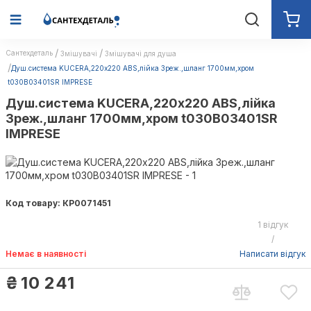
Сантехдеталь
Змішувачі
Змішувачі для душа
Душ.система KUCERA,220х220 ABS,лійка 3реж.,шланг 1700мм,хром
t030B03401SR IMPRESE
Душ.система KUCERA,220х220 ABS,лійка
3реж.,шланг 1700мм,хром t030B03401SR
IMPRESE
Код товару: КР0071451
1 відгук
/
Немає в наявності
Написати відгук
₴
10 241