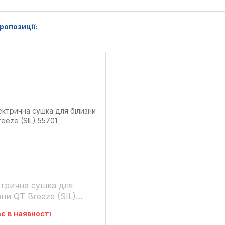
ропозиції:
трична сушка для
зни QT Breeze (SIL)
1
є в наявності