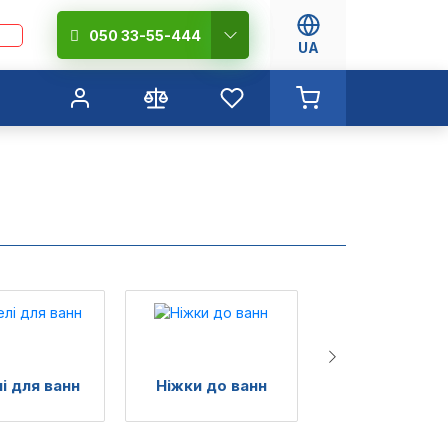
050 33-55-444
UA
і для ванн
Ніжки до ванн
Гідробокс