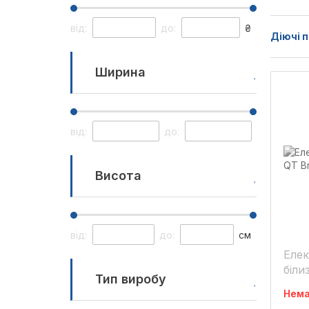
від:
до:
₴
Діючі п
Ширина
від:
до:
Висота
від:
до:
см
Елек
біли
Тип виробу
5570
Нема