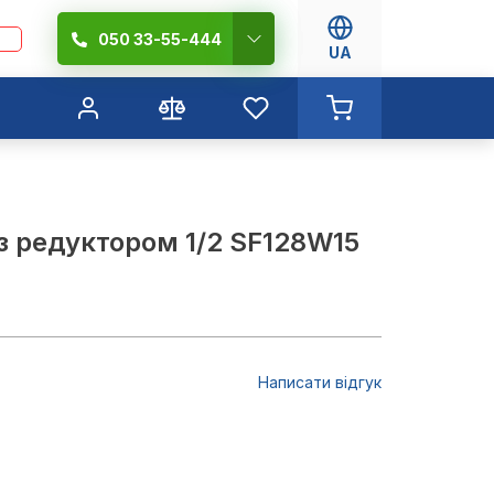
050 33-55-444
UA
з редуктором 1/2 SF128W15
Написати відгук