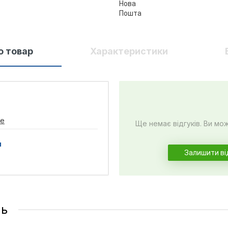
о товар
Характеристики
te
Ще немає відгуків. Ви мо
и
Залишити ві
сь