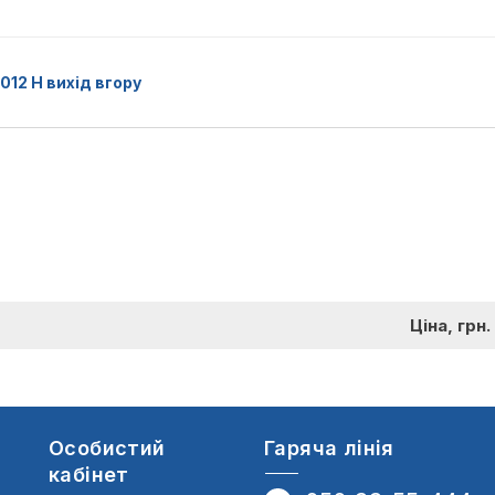
12 Н вихід вгору
Ціна, грн.
Особистий
Гаряча лінія
кабінет