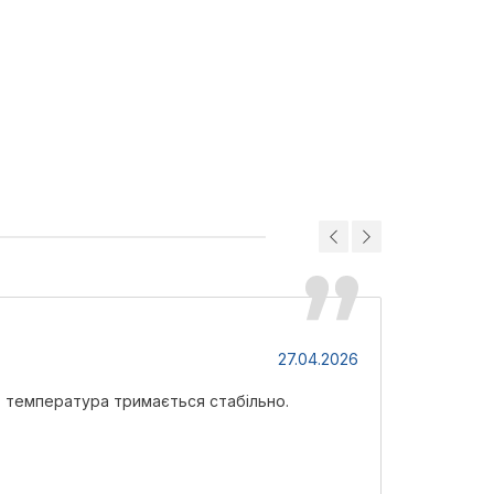
Віктор
27.04.2026
, температура тримається стабільно.
Надійний ко