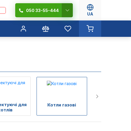
050 33-55-444
UA
ктуючі для
Котли
Котли газові
котлів
твердопалив