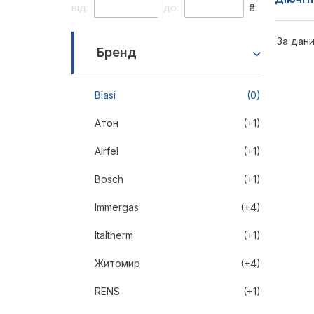
від:
до:
₴
За дани
Бренд
Biasi
(0)
Атон
(+1)
Airfel
(+1)
Bosch
(+1)
Immergas
(+4)
Italtherm
(+1)
Житомир
(+4)
RENS
(+1)