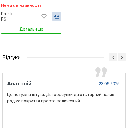
Немає в наявності
довжина 1000 м (3D-30-1000)
Presto-
PS
Детальніше
Відгуки
Анатолій
23.06.2025
Це потужна штука. Дві форсунки дають гарний полив, і
радіус покриття просто величезний.