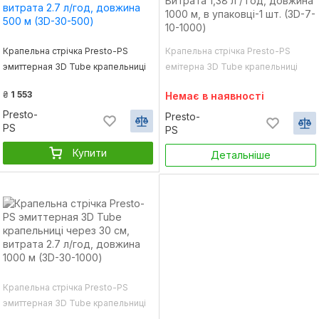
Крапельна стрічка Presto-PS
Крапельна стрічка Presto-PS
эмиттерная 3D Tube крапельниці
емітерна 3D Tube крапельниці
через 30 см, витрата 2.7 л/год,
через 10 см Витрата 1,38 л / год,
₴
1 553
Немає в наявності
довжина 500 м (3D-30-500)
довжина 1000 м, в упаковці-1 шт.
Presto-
(3D-7-10-1000)
Presto-
PS
PS
Купити
Детальніше
Крапельна стрічка Presto-PS
эмиттерная 3D Tube крапельниці
через 30 см, витрата 2.7 л/год,