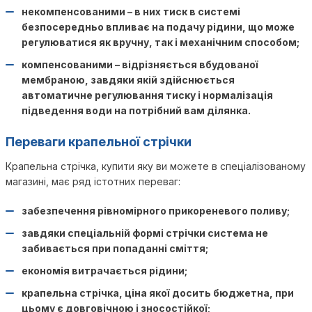
некомпенсованими – в них тиск в системі
безпосередньо впливає на подачу рідини, що може
регулюватися як вручну, так і механічним способом;
компенсованими – відрізняється вбудованої
мембраною, завдяки якій здійснюється
автоматичне регулювання тиску і нормалізація
підведення води на потрібний вам ділянка.
Переваги крапельної стрічки
Крапельна стрічка, купити яку ви можете в спеціалізованому
магазині, має ряд істотних переваг:
забезпечення рівномірного прикореневого поливу;
завдяки спеціальній формі стрічки система не
забивається при попаданні сміття;
економія витрачається рідини;
крапельна стрічка, ціна якої досить бюджетна, при
цьому є довговічною і зносостійкої;