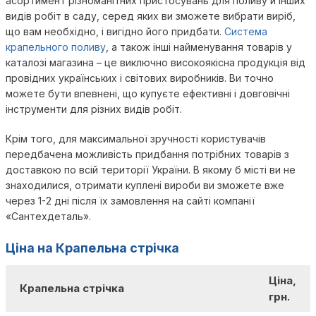
асортимент різноманітних пристосувань для поливу й інших
видів робіт в саду, серед яких ви зможете вибрати виріб,
що вам необхідно, і вигідно його придбати.
Система
крапельного поливу
, а також інші найменування товарів у
каталозі магазина – це виключно високоякісна продукція від
провідних українських і світових виробників. Ви точно
можете бути впевнені, що купуєте ефективні і довговічні
інструменти для різних видів робіт.
Крім того, для максимальної зручності користувачів
передбачена можливість придбання потрібних товарів з
доставкою по всій території України. В якому б місті ви не
знаходилися, отримати куплені вироби ви зможете вже
через 1-2 дні після їх замовлення на сайті компанії
«Сантехдеталь».
Ціна на Крапельна стрічка
Ціна,
Крапельна стрічка
грн.