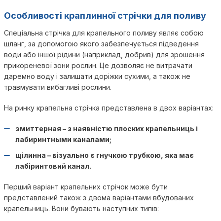
Особливості краплинної стрічки для поливу
Спеціальна стрічка для крапельного поливу являє собою
шланг, за допомогою якого забезпечується підведення
води або іншої рідини (наприклад, добрив) для зрошення
прикореневої зони рослин. Це дозволяє не витрачати
даремно воду і залишати доріжки сухими, а також не
травмувати вибагливі рослини.
На ринку крапельна стрічка представлена в двох варіантах:
эмиттерная – з наявністю плоских крапельниць і
лабиринтными каналами;
щілинна – візуально є гнучкою трубкою, яка має
лабіринтовий канал.
Перший варіант крапельних стрічок може бути
представлений також з двома варіантами вбудованих
крапельниць. Вони бувають наступних типів: