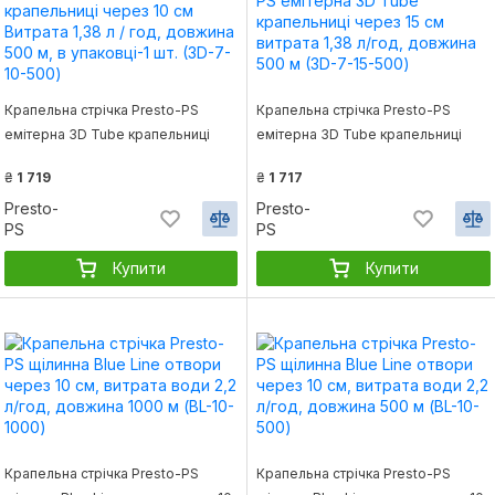
Крапельна стрічка Presto-PS
Крапельна стрічка Presto-PS
емітерна 3D Tube крапельниці
емітерна 3D Tube крапельниці
через 10 см Витрата 1,38 л / год,
через 15 см витрата 1,38 л/год,
₴
1 719
₴
1 717
довжина 500 м, в упаковці-1 шт.
довжина 500 м (3D-7-15-500)
(3D-7-10-500)
Presto-
Presto-
PS
PS
Купити
Купити
Крапельна стрічка Presto-PS
Крапельна стрічка Presto-PS