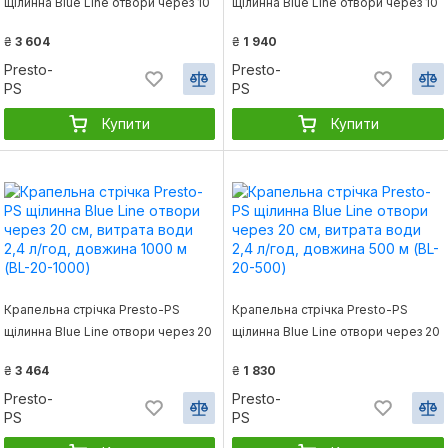
щілинна Blue Line отвори через 10
щілинна Blue Line отвори через 10
см, витрата води 2,2 л/год,
см, витрата води 2,2 л/год,
₴
3 604
₴
1 940
довжина 1000 м (BL-10-1000)
довжина 500 м (BL-10-500)
Presto-
Presto-
PS
PS
Купити
Купити
Крапельна стрічка Presto-PS
Крапельна стрічка Presto-PS
щілинна Blue Line отвори через 20
щілинна Blue Line отвори через 20
см, витрата води 2,4 л/год,
см, витрата води 2,4 л/год,
₴
3 464
₴
1 830
довжина 1000 м (BL-20-1000)
довжина 500 м (BL-20-500)
Presto-
Presto-
PS
PS