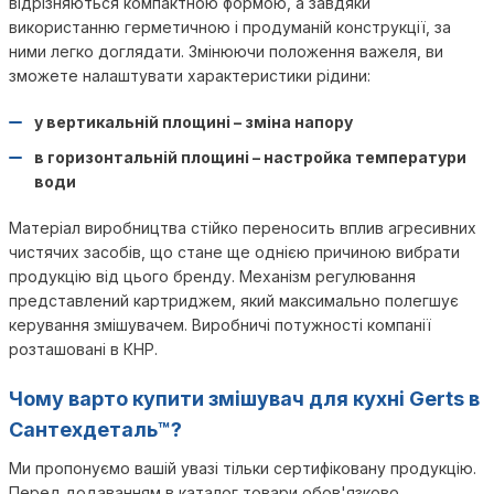
відрізняються компактною формою, а завдяки
використанню герметичною і продуманій конструкції, за
ними легко доглядати. Змінюючи положення важеля, ви
зможете налаштувати характеристики рідини:
у вертикальній площині – зміна напору
в горизонтальній площині – настройка температури
води
Матеріал виробництва стійко переносить вплив агресивних
чистячих засобів, що стане ще однією причиною вибрати
продукцію від цього бренду. Механізм регулювання
представлений картриджем, який максимально полегшує
керування змішувачем. Виробничі потужності компанії
розташовані в КНР.
Чому варто купити змішувач для кухні Gerts в
Сантехдеталь™?
Ми пропонуємо вашій увазі тільки сертифіковану продукцію.
Перед додаванням в каталог товари обов'язково