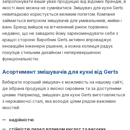
запропонувати вашій увазі продукцію від відомих брендів, в
якості яких можна не сумніватися. Змішувач для кухні Gerts
невипадково користується великим попитом. Компанія
займається випуском змішувачів для умивальників, мийки і
ванн. Бренд вийшов на вітчизняний ринок порівняно
недавно, що не завадило йому зарекомендувати себе з
кращої сторони. Виробник Gerts активно впроваджує
інноваційні інженерні рішення, а кожна колекція радує
покупців стильним дизайном і неперевершеною
функціональністю.
Асортимент змішувачів для кухні від Gerts
Вибирати хороший змішувач є можливість на нашому сайті,
де зібрана продукція з якісної сировини та за доступними
цінами. Наприклад, змішувач для кухні Gerts виготовляється
з нержавіючої сталі, яка володіє цілим рядом важливих
якостей:
надійністю
стійкістю перед впливом кислот та високих