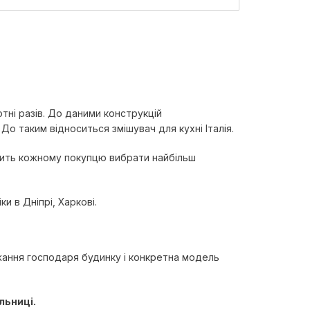
тні разів. До даними конструкцій
о таким відноситься змішувач для кухні Італія.
олить кожному покупцю вибрати найбільш
и в Дніпрі, Харкові.
ажання господаря будинку і конкретна модель
льниці.