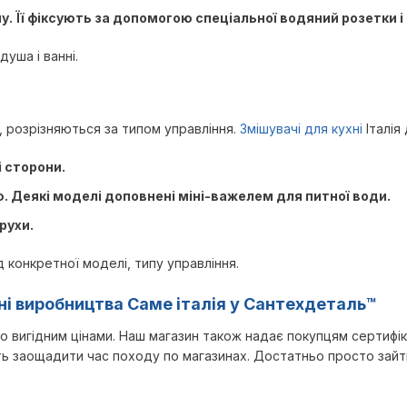
у. Її фіксують за допомогою спеціальної водяний розетки і
уша і ванні.
в, розрізняються за типом управління.
Змішувачі для кухні
Італія 
 сторони.
. Деякі моделі доповнені міні-важелем для питної води.
рухи.
ід конкретної моделі, типу управління.
ні виробництва Саме італія у Сантехдеталь™
по вигідним цінами. Наш магазин також надає покупцям сертифік
лить заощадити час походу по магазинах. Достатньо просто зай