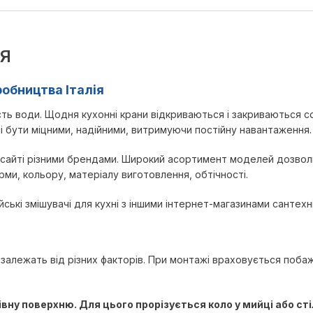
ІЯ
робництва Італія
сть води. Щодня кухонні крани відкриваються і закриваються со
 бути міцними, надійними, витримуючи постійну навантаження. Д
му сайті різними брендами. Широкий асортимент моделей дозв
орми, кольору, матеріалу виготовлення, обтічності.
йські змішувачі для кухні з іншими інтернет-магазинами сантехнік
і залежать від різних факторів. При монтажі враховується поб
вну поверхню. Для цього прорізується коло у мийці або сті