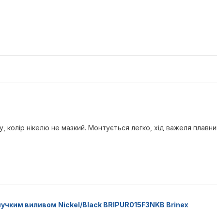
, колір нікелю не мазкий. Монтується легко, хід важеля плавни
гнучким виливом Nickel/Black BRIPUR015F3NKB Brinex