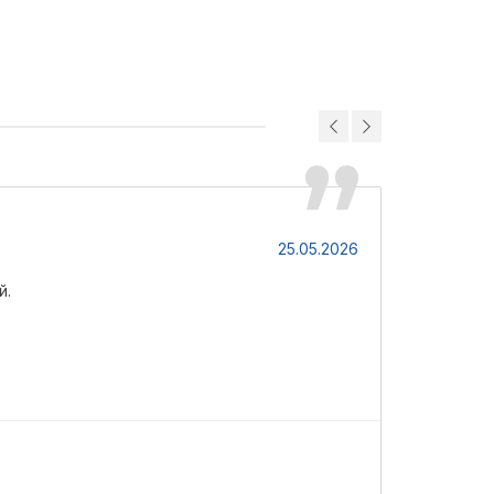
Марина
25.05.2026
й.
Високий гус
З