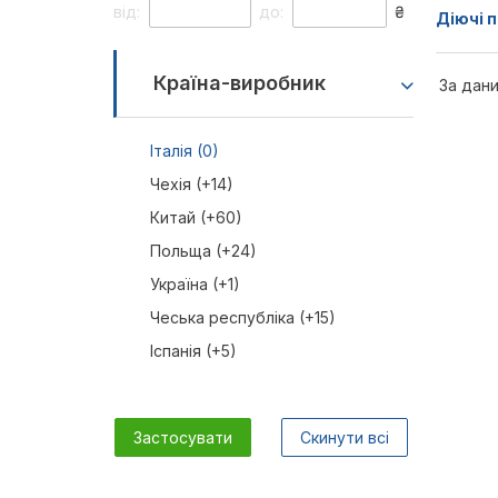
від:
до:
₴
Діючі п
Країна-виробник
За дани
Італія (0)
Чехія (+14)
Китай (+60)
Польща (+24)
Україна (+1)
Чеська республіка (+15)
Іспанія (+5)
Застосувати
Скинути всі