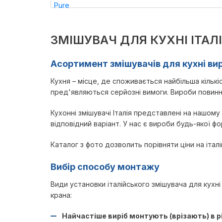
ЗМІШУВАЧ ДЛЯ КУХНІ ІТАЛ
Асортимент змішувачів для кухні ви
Кухня – місце, де споживається найбільша кількі
пред'являються серйозні вимоги. Вироби повинні
Кухонні змішувачі Італія представлені на нашо
відповідний варіант. У нас є вироби будь-якої ф
Каталог з фото дозволить порівняти ціни на італі
Вибір способу монтажу
Види установки італійського змішувача для кухн
крана:
Найчастіше виріб монтують (врізають) в рі