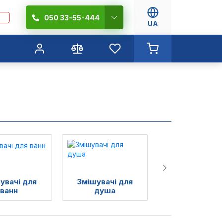
050 33-55-444
UA
увачі для
Змішувачі для
Змішувачі д
ванн
душа
біде