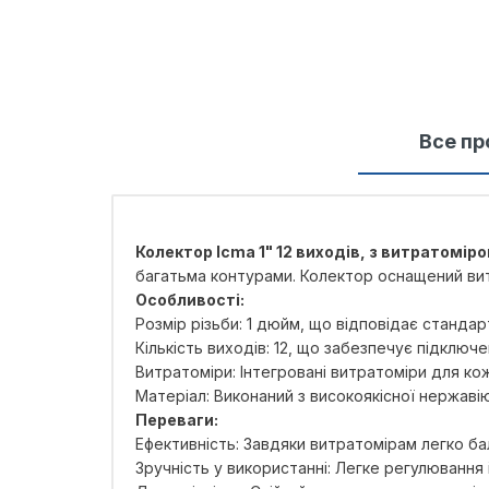
Все пр
Колектор Icma 1" 12 виходів, з витратомір
багатьма контурами. Колектор оснащений витр
Особливості:
Розмір різьби: 1 дюйм, що відповідає станда
Кількість виходів: 12, що забезпечує підключе
Витратоміри: Інтегровані витратоміри для к
Матеріал: Виконаний з високоякісної нержавію
Переваги:
Ефективність: Завдяки витратомірам легко ба
Зручність у використанні: Легке регулювання