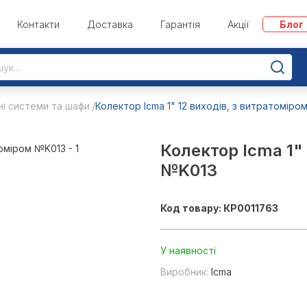
Контакти
Доставка
Гарантія
Акції
Блог
ні системи та шафи
Колектор Icma 1" 12 виходів, з витратоміро
Колектор Icma 1" 
№K013
Код товару: КР0011763
У наявності
Виробник:
Icma