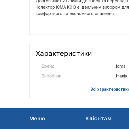
Довговічність: Стійкий до зносу та перепаді
Колектор ICMA K013 є ідеальним вибором для
комфортного та економного опалення.
Характеристики
Бренд
Icma
Виробник
Італія
Всі характеристик
Меню
Клієнтам