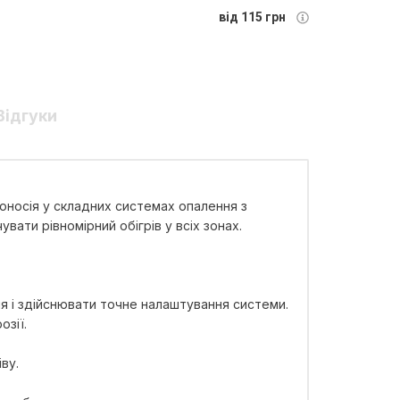
від 115 грн
Відгуки
оносія у складних системах опалення з
ати рівномірний обігрів у всіх зонах.
я і здійснювати точне налаштування системи.
озії.
ву.