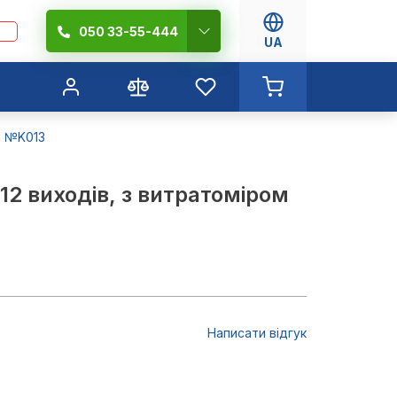
050 33-55-444
UA
м №K013
12 виходів, з витратоміром
Написати відгук