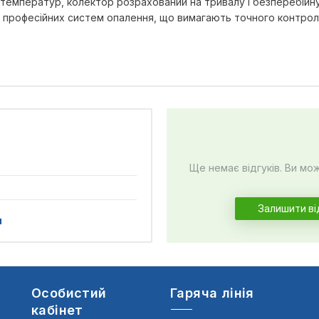
в температур, колектор розрахований на тривалу і безперебійн
 професійних систем опалення, що вимагають точного контрол
Ще немає відгуків. Ви мо
Залишити ві
и
Особистий
Гаряча лінія
кабінет