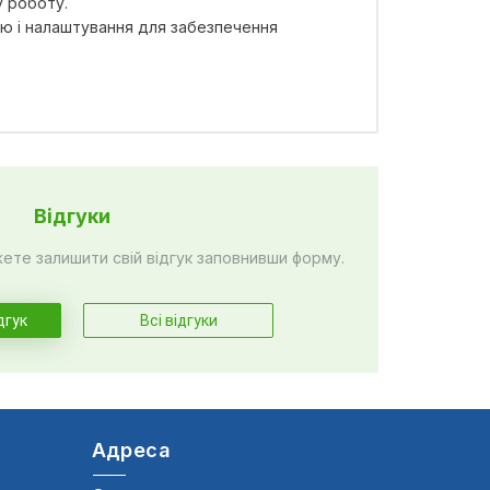
у роботу.
ю і налаштування для забезпечення
Відгуки
жете залишити свій відгук заповнивши форму.
дгук
Всі відгуки
Адреса