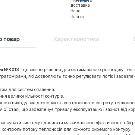
Пошта
о товар
Характеристики
ом №K013 -
це якісне рішення для оптимального розподілу тепл
атомірами, які дозволяють точно регулювати потік і забезпечув
ртам для систем опалення.
ння великої кількості контурів.
ожного виходу, які дозволяють контролювати витрату теплоносі
чої сталі, що забезпечує тривалу експлуатацію і захист від кор
лансувати систему і досягати максимальної ефективності обігрі
 і контроль потоку теплоносія для кожного окремого контуру.