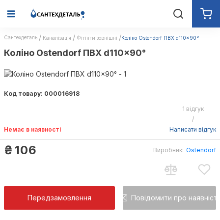
Сантехдеталь
Каналізація
Фітінги зовнішні
Коліно Ostendorf ПВХ d110x90°
Коліно Ostendorf ПВХ d110x90°
Код товару: 000016918
1 відгук
/
Немає в наявності
Написати відгук
₴
106
Виробник:
Ostendorf
Передзамовлення
Повідомити про наявніст