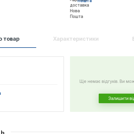
Пошта
о товар
Характеристики
Ще немає відгуків. Ви мо
и
Залишити ві
сь