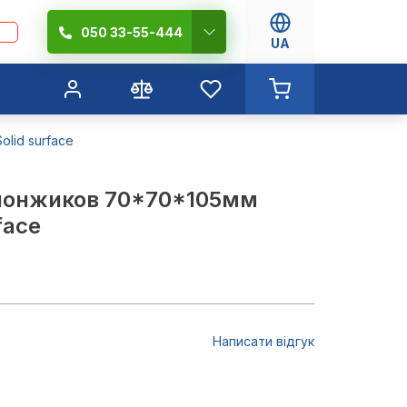
050 33-55-444
UA
lid surface
понжиков 70*70*105мм
face
Написати відгук