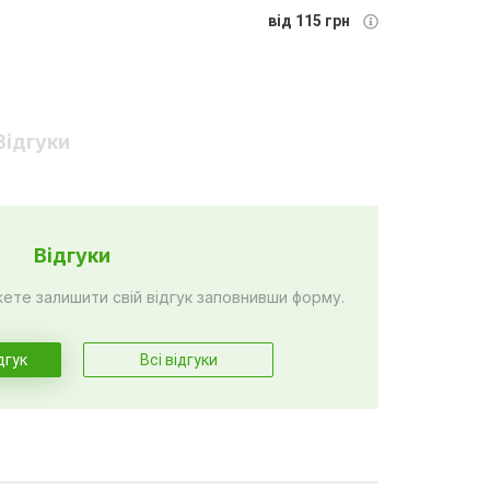
від 115 грн
Відгуки
Відгуки
жете залишити свій відгук заповнивши форму.
дгук
Всі відгуки