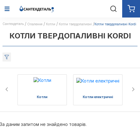
Сантехдеталь
Опалення
Котли
Котли твердопаливні
Котли твердопаливні Kordi
КОТЛИ ТВЕРДОПАЛИВНІ KORDI
Котли
Котли електричні
Комп
За даним запитом не знайдено товарів.