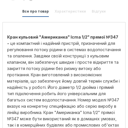
Все про товар
Характеристики
Відгуки
Кран кульовий "Американка" Icma 1/2" прямої №347
-
це компактний і надійний пристрій, призначений для
регулювання потоку рідини в системах водопостачання
та опалення. Завдяки своїй конструкції з кульовим
клапаном, він забезпечує швидке і просте відкриття та
закриття потоку рідини без ризику витоку або
протікання. Кран виготовлений з високоякісних
матеріалів, що забезпечує йому довгий термін служби і
надійність у роботі. Його діаметр 1/2 дюйма і прямий
тип підключення робить його універсальним для
багатьох систем водопостачання. Номер моделі №347
вказує на конкретну специфікацію або серію виробу в
лінійці виробника. Кран "Американка" Icma 1/2" прямої
№347 може бути використаний як в домашніх умовах,
так і в комерційних будівлях або промислових об'єктах