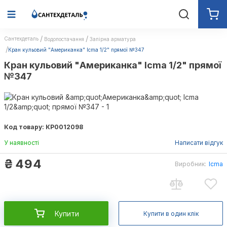
Сантехдеталь
Водопостачання
Запірна арматура
Кран кульовий "Американка" Icma 1/2" прямої №347
Кран кульовий "Американка" Icma 1/2" прямої
№347
Код товару: КР0012098
У наявності
Написати відгук
₴
494
Виробник:
Icma
Купити
Купити в один клік