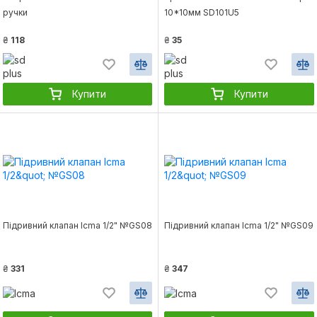
ручки
10*10мм SD101U5
₴
118
₴
35
Купити
Купити
Підривний клапан Icma 1/2" №GS08
Підривний клапан Icma 1/2" №GS09
₴
331
₴
347