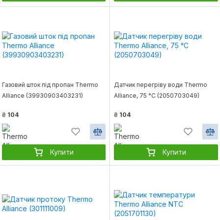
Газовий шток під пропан Thermo
Датчик перегріву води Thermo
Alliance (39930903403231)
Alliance, 75 °С (2050703049)
₴
104
₴
104
Купити
Купити