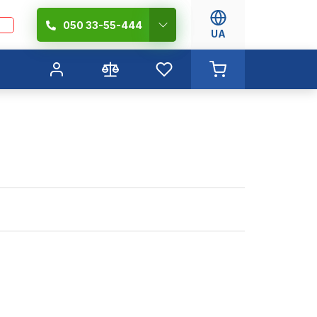
050 33-55-444
UA