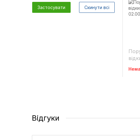
Застосувати
Скинути всі
Пору
відк
папе
Нема
Відгуки