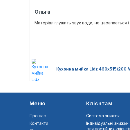
Ольга
Матеріал глушить звук води, не царапається і
Кухонна мийка Lidz 460х515/200
Меню
Клієнтам
Про нас
Система знижок
Контакти
Індивідуальні знижки
для постійних клієнті