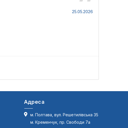
Світлана
25.05.2026
Чудова комп
L
Адреса
м. Полтава, вул. Решетилівська 35
м. Кременчук, пр. Свободи 7а