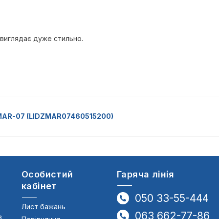
 виглядає дуже стильно.
 MAR-07 (LIDZMAR07460515200)
Особистий
Гаряча лінія
кабінет
050 33-55-444
Лист бажань
063 662-77-86
в