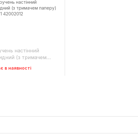
чень настінний
идний (з тримачем
ру) 02.001 42002012
є в наявності