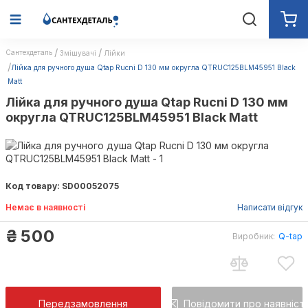
Сантехдеталь
Змішувачі
Лійки
Лійка для ручного душа Qtap Rucni D 130 мм округла QTRUC125BLM45951 Black
Matt
Лійка для ручного душа Qtap Rucni D 130 мм
округла QTRUC125BLM45951 Black Matt
Код товару: SD00052075
Немає в наявності
Написати відгук
₴
500
Виробник:
Q-tap
Передзамовлення
Повідомити про наявніст