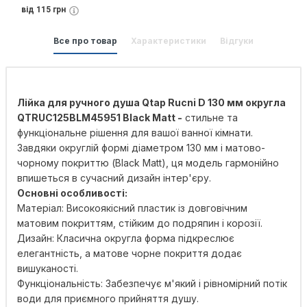
від 115 грн
Все про товар
Характеристики
Відгуки
Лійка для ручного душа Qtap Rucni D 130 мм округла
QTRUC125BLM45951 Black Matt -
стильне та
функціональне рішення для вашої ванної кімнати.
Завдяки округлій формі діаметром 130 мм і матово-
чорному покриттю (Black Matt), ця модель гармонійно
впишеться в сучасний дизайн інтер'єру.
Основні особливості:
Матеріал: Високоякісний пластик із довговічним
матовим покриттям, стійким до подряпин і корозії.
Дизайн: Класична округла форма підкреслює
елегантність, а матове чорне покриття додає
вишуканості.
Функціональність: Забезпечує м'який і рівномірний потік
води для приємного прийняття душу.