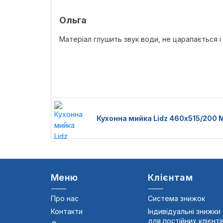
Ольга
Матеріал глушить звук води, не царапається і
Кухонна мийка Lidz 460х515/200
Меню
Клієнтам
Про нас
Система знижок
Контакти
Індивідуальні знижки
для постійних клієнті