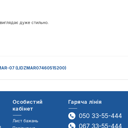
 виглядає дуже стильно.
 MAR-07 (LIDZMAR07460515200)
Особистий
Гаряча лінія
кабінет
050 33-55-444
Лист бажань
067 33-55-444
в