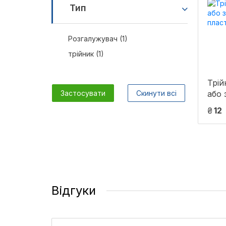
Тип
Розгалужувач (1)
трійник (1)
Трій
Застосувати
Скинути всі
або 
пла
₴
12
Відгуки