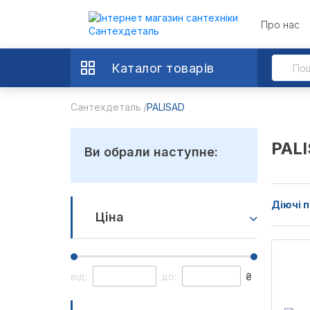
Про нас
Каталог товарів
Сантехдеталь
PALISAD
PAL
Ви обрали наступне:
Діючі п
Ціна
від:
до:
₴