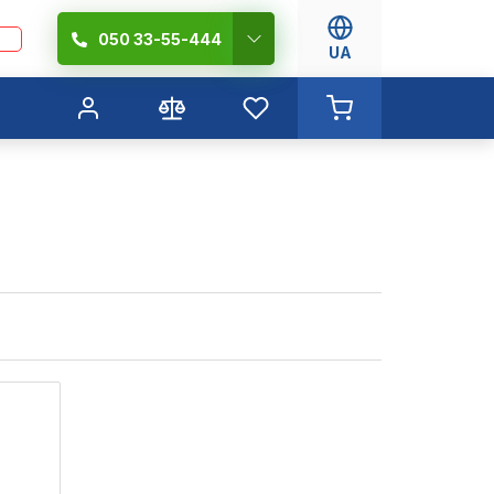
050 33-55-444
UA