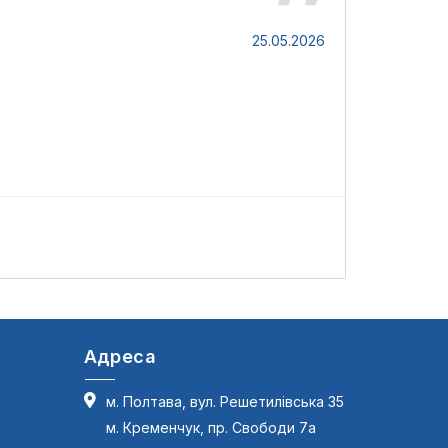
Світлана
25.05.2026
Чудова комп
L
Адреса
м. Полтава, вул. Решетилівська 35
м. Кременчук, пр. Свободи 7а