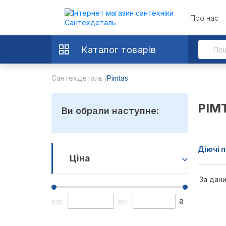
Про нас
Каталог товарів
Сантехдеталь
Pimtas
PIM
Ви обрали наступне:
Діючі п
Ціна
За дани
від:
до:
₴