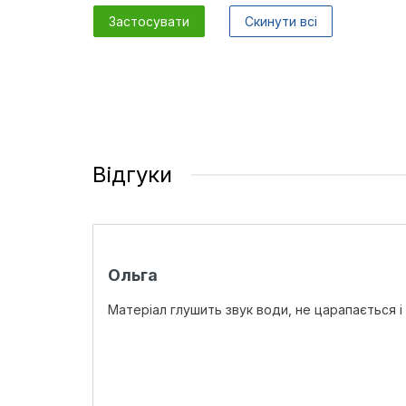
Застосувати
Скинути всі
Відгуки
Ольга
Матеріал глушить звук води, не царапається і