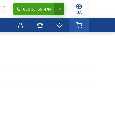
050 33-55-444
UA