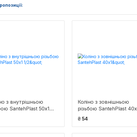
ропозиції:
но з внутрішньою
Коліно з зовнішньою
бою SantehPlast 50х1
різьбою SantehPlast 40х
₴
54