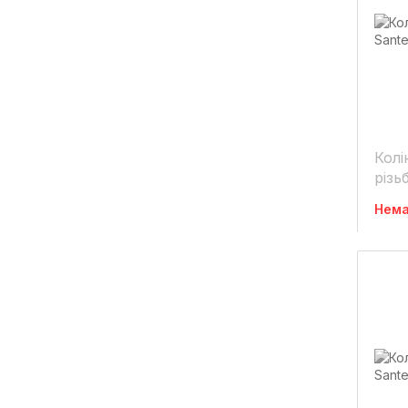
Колі
різь
Нема