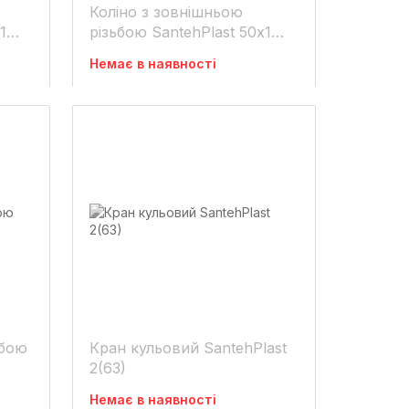
Коліно з зовнішньою
1
різьбою SantehPlast 50х1
1/2"
Немає в наявності
ьбою
Кран кульовий SantehPlast
2(63)
Немає в наявності