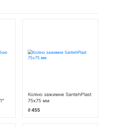
Коліно зажимне SantehPlast
1"
75х75 мм
₴
455