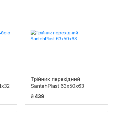
Трійник перехідний
1х32
SantehPlast 63х50х63
₴
439