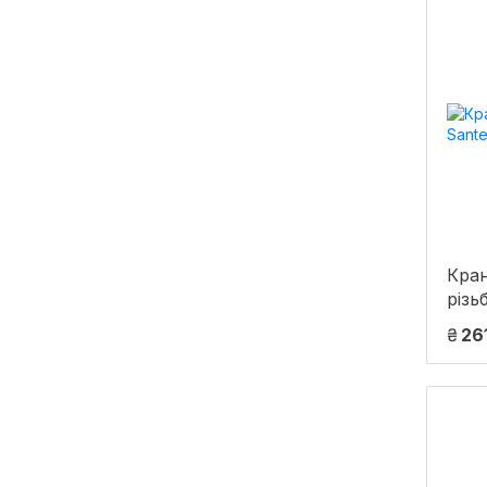
Кран
різь
1/4
₴
26