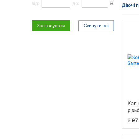
від:
до:
₴
Діючі п
Застосувати
Скинути всі
Колі
різь
1/2"
₴
97