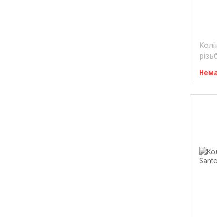
Колі
різь
1/4
Нема