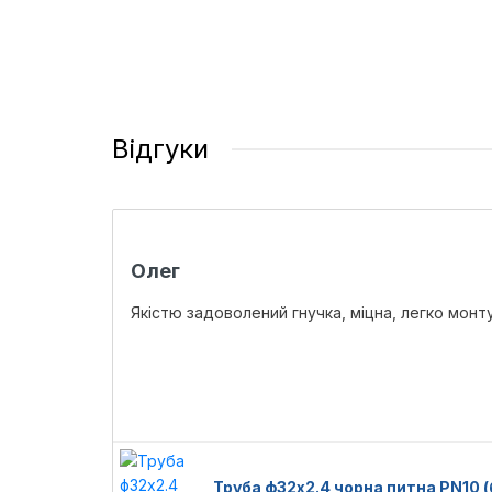
Відгуки
Олег
Якістю задоволений гнучка, міцна, легко монту
Труба ф32х2.4 чорна питна PN10 (