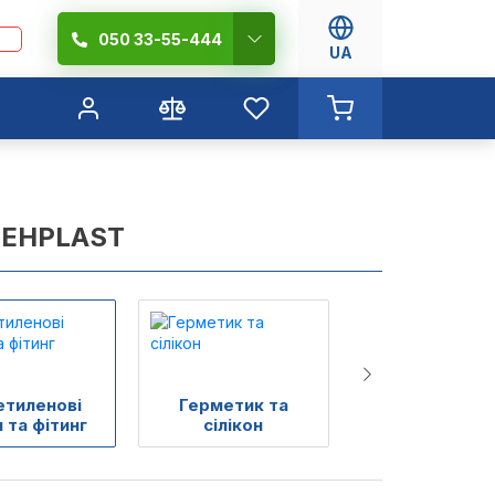
050 33-55-444
UA
TEHPLAST
етиленові
Герметик та
Сифони, тра
 та фітинг
сілікон