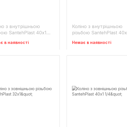
но з внутрішньою
Коліно з внутрішньою
бою SantehPlast 40х1
різьбою SantehPlast 40х
є в наявності
Немає в наявності