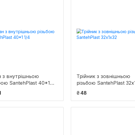
 з внутрішньою
Трійник з зовнішньою
бою SantehPlast 40*1
різьбою SantehPlast 32х
1
₴
48