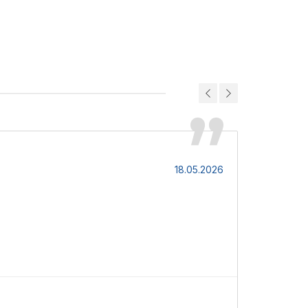
Сергій
18.05.2026
Надійний фіт
М