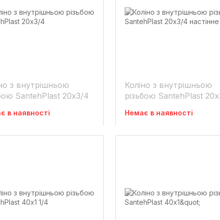
но з внутрішньою
Коліно з внутрішньою
бою SantehPlast 20х3/4
різьбою SantehPlast 20х
настінне
є в наявності
Немає в наявності