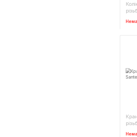
Колі
різь
Нема
Кран
різь
1/2"
Нема