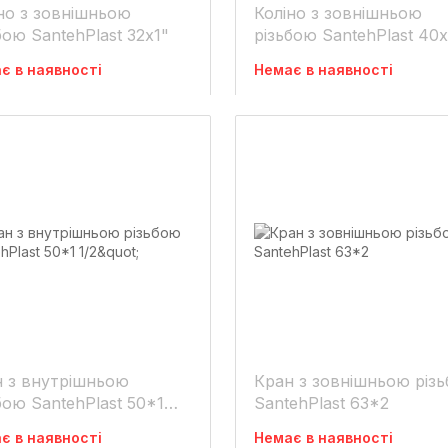
но з зовнішньою
Коліно з зовнішньою
бою SantehPlast 32х1"
різьбою SantehPlast 40х
1/4"
є в наявності
Немає в наявності
 з внутрішньою
Кран з зовнішньою різ
бою SantehPlast 50*1
SantehPlast 63*2
є в наявності
Немає в наявності