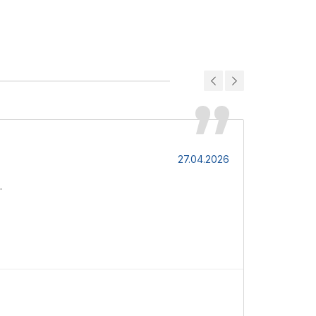
Віктор
27.04.2026
.
Хороший акр
Д