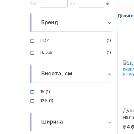
від:
до:
₴
Діючі п
Бренд
LIDZ
(1)
Ravak
(1)
Висота, см
15 (1)
12.5 (1)
Душ
напі
Ширина
80х
₴
4 
ST80