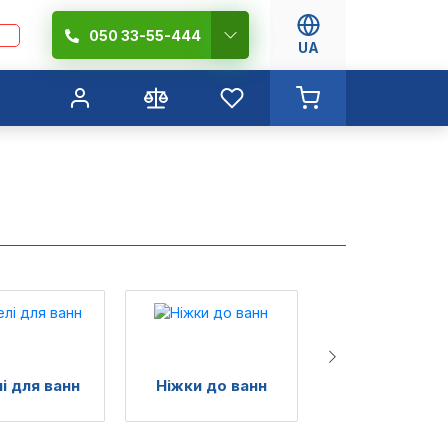
050 33-55-444
UA
і для ванн
Ніжки до ванн
Гідробокс