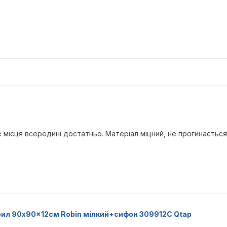
е місця всередині достатньо. Матеріал міцний, не прогинається
рил 90x90x12см Robin мілкий+сифон 309912C Qtap