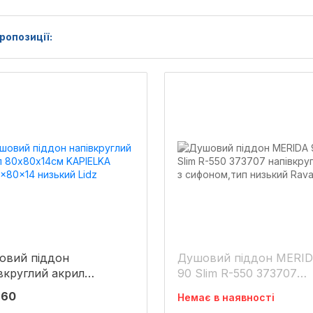
ропозиції:
овий піддон
Душовий піддон MERI
вкруглий акрил
90 Slim R-550 373707
80х14см KAPIELKA
напівкруглий з
660
Немає в наявності
x80x14 низький Lidz
сифоном,тип низький R