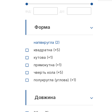
від:
до:
Форма
напівкругла (2)
квадратна (+5)
кутова (+1)
прямокутна (+1)
чверть кола (+5)
полукругла (углова) (+1)
Довжина