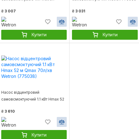
775042 0.75 кВт 50м 55л/хв
0.75кВт 40м 80л/хв
₴
3 007
₴
3 031
Купити
Купити
Насос відцентровий
самовсмоктуючий 1.1 кВт Hmax 52
м Qmax 70л/хв Wetron (775038)
₴
3 610
Купити