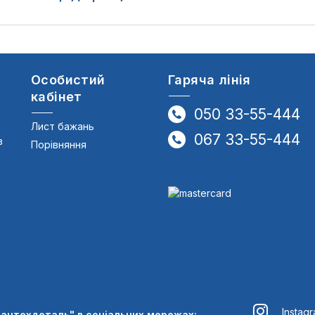
Особистий
Гаряча лінія
кабінет
050 33-55-444
Лист бажань
067 33-55-444
в
Порівняння
Instag
Сантехдеталь" в соціальних мережах: