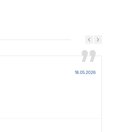
Сергій Б
18.05.2026
Якісний раді
Р