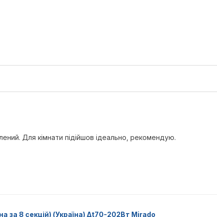
лений. Для кімнати підійшов ідеально, рекомендую.
а за 8 секцій) (Україна) Δt70-202Вт Mirado