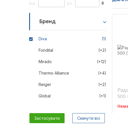
від:
до:
₴
Бренд
Diva
(1)
Fondital
(+2)
Mirado
(+12)
Thermo Alliance
(+4)
Reiger
(+2)
Раді
Global
(+1)
500 
Нема
Застосувати
Скинути всі