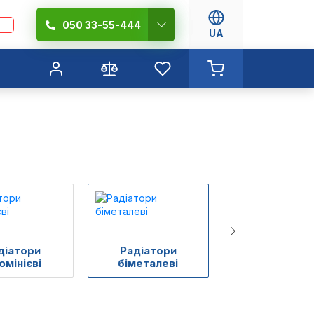
050 33-55-444
UA
діатори
Радіатори
Радіатори чав
юмінієві
біметалеві