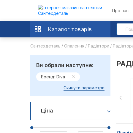
Про нас
Каталог товарів
Сантехдеталь
Опалення
Радіатори
Радіатори
РАД
Ви обрали наступне:
Бренд: Diva
Скинути параметри
Ціна
Діючі п