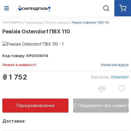
Сантехдеталь
Каналізація
Фітінги зовнішні
Ревізія Ostendorf ПВХ 110
Ревізія Ostendorf ПВХ 110
Код товару: КР0005014
Немає в наявності
Написати відгук
₴
1 752
Виробник:
Ostendorf
Передзамовлення
Повідомити про наявніст
Доставка:
Як тільки товар з'явиться, Ви будете повід
на пошту