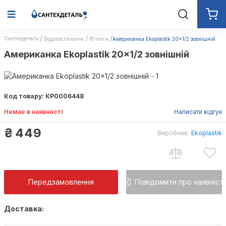
Сантехдеталь
Водопостачання
Фітінги
Американка Ekoplastik 20x1/2 зовнішній
Американка Ekoplastik 20x1/2 зовнішній
Код товару: КР0006448
Немає в наявності
Написати відгук
₴
449
Виробник:
Ekoplastik
Передзамовлення
Повідомити про наявніст
Доставка:
Як тільки товар з'явиться, Ви будете повід
на пошту