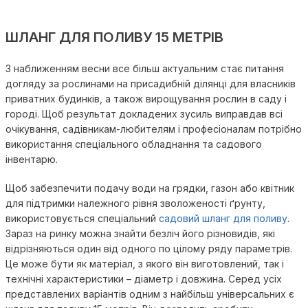
ШЛАНГ ДЛЯ ПОЛИВУ 15 МЕТРІВ
З наближенням весни все більш актуальним стає питання
догляду за рослинами на присадибній ділянці для власників
приватних будинків, а також вирощування рослин в саду і
городі. Щоб результат докладених зусиль виправдав всі
очікування, садівникам-любителям і професіоналам потрібно
використання спеціального обладнання та садового
інвентарю.
Щоб забезпечити подачу води на грядки, газон або квітник
для підтримки належного рівня зволоженості ґрунту,
використовується спеціальний
садовий шланг для поливу
.
Зараз на ринку можна знайти безліч його різновидів, які
відрізняються один від одного по цілому ряду параметрів.
Це може бути як матеріал, з якого він виготовлений, так і
технічні характеристики – діаметр і довжина. Серед усіх
представлених варіантів одним з найбільш універсальних є