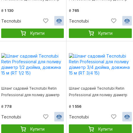
3/4 дюйма, довжина 15 м (OR 3/4
5/8 дюйма, довжина 15 м (OR 5/8
₴
1 130
₴
765
15)
15)
Tecnotubi
Tecnotubi
Купити
Купити
Шланг садовий Tecnotubi Retin
Шланг садовий Tecnotubi Retin
Professional для поливу діаметр
Professional для поливу діаметр
1/2 дюйма, довжина 15 м (RT 1/2 15)
3/4 дюйма, довжина 15 м (RT 3/4
₴
778
₴
1 556
15)
Tecnotubi
Tecnotubi
Купити
Купити