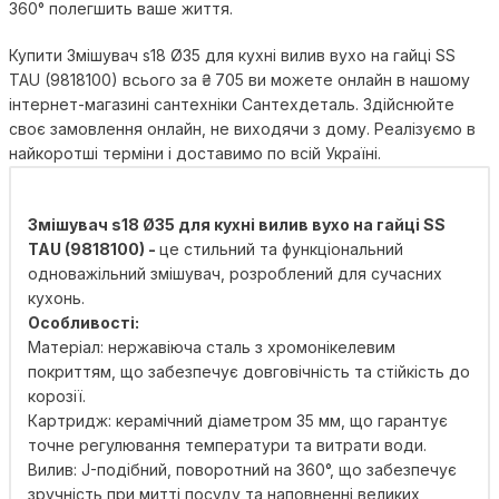
360° полегшить ваше життя.
Купити Змішувач s18 Ø35 для кухні вилив вухо на гайці SS
TAU (9818100) всього за
₴
705
ви можете онлайн в нашому
інтернет-магазині сантехніки Сантехдеталь. Здійснюйте
своє замовлення онлайн, не виходячи з дому. Реалізуємо в
найкоротші терміни і доставимо по всій Україні.
Змішувач s18 Ø35 для кухні вилив вухо на гайці SS
TAU (9818100) -
це стильний та функціональний
одноважільний змішувач, розроблений для сучасних
кухонь.
Особливості:
Матеріал: нержавіюча сталь з хромонікелевим
покриттям, що забезпечує довговічність та стійкість до
корозії.
Картридж: керамічний діаметром 35 мм, що гарантує
точне регулювання температури та витрати води.
Вилив: J-подібний, поворотний на 360°, що забезпечує
зручність при митті посуду та наповненні великих