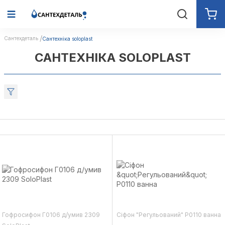
Сантехдеталь
Сантехніка soloplast
САНТЕХНІКА SOLOPLAST
Гофросифон Г0106 д/умив 2309
Сіфон "Регульований" Р0110 ванна