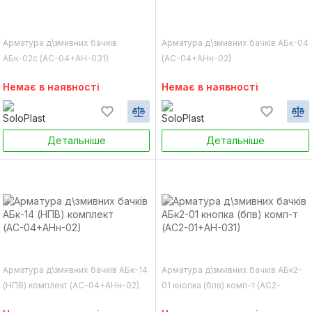
Арматура д\змивних бачків
Арматура д\змивних бачків АБк-04
АБк-02с (АС-04+АН-031)
(АС-04+АНн-02)
Немає в наявності
Немає в наявності
Детальніше
Детальніше
Арматура д\змивних бачків АБк-14
Арматура д\змивних бачків АБк2-
(НПВ) комплект (АС-04+АНн-02)
01 кнопка (бпв) комп-т (АС2-
01+АН-031)