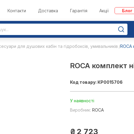
Контакти
Доставка
Гарантія
Акції
Блог
сесуари для душових кабін та гідробоксів, умивальників
ROCA 
ROCA комплект н
Код товару: КР0015706
У наявності
Виробник:
ROCA
₴
2 723