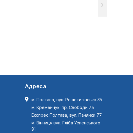
Адреса
м. Полтава, вул. Решетилівська 35
м. Кременчук, пр. Свободи 7а
Експрес Полтава, вул. Панянки 77
м. Вінниця вул. Гліба Успенського
91