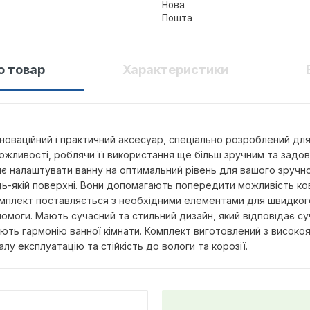
о товар
Характеристики
новаційний і практичний аксесуар, спеціально розроблений дл
 можливості, роблячи її використання ще більш зручним та зад
є налаштувати ванну на оптимальний рівень для вашого зручно
дь-якій поверхні. Вони допомагають попередити можливість ко
омплект поставляється з необхідними елементами для швидког
омоги. Мають сучасний та стильний дизайн, який відповідає су
ють гармонію ванної кімнати. Комплект виготовлений з високояк
лу експлуатацію та стійкість до вологи та корозії.