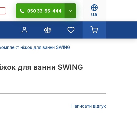
050 33-55-444
UA
комплект ніжок для ванни SWING
іжок для ванни SWING
Написати відгук