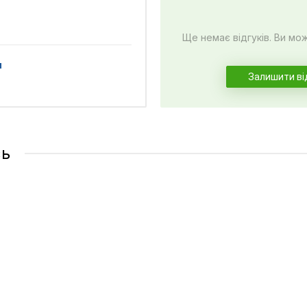
Ще немає відгуків. Ви мо
и
Залишити ві
сь