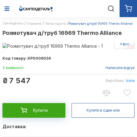
Сантехдеталь
Опалення
Тепла підлога
Розмотувач д/труб 16969 Thermo Alliance
Розмотувач д/труб 16969 Thermo Alliance
Ще
4 фото
Код товару: КР0006034
У наявності
Написати відгук
₴
7 547
Виробник:
Icma
Купити
Купити в один клік
Доставка: