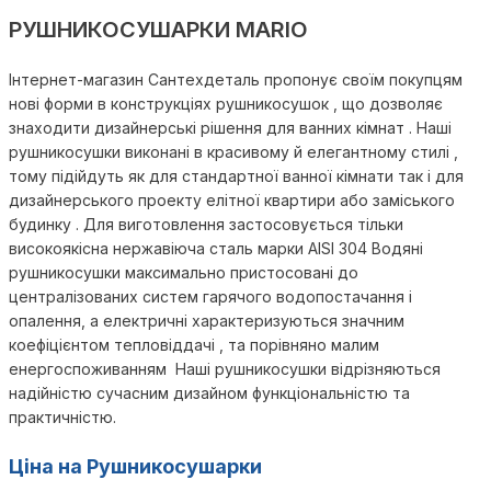
РУШНИКОСУШАРКИ MARIO
Інтернет-магазин Сантехдеталь пропонує своїм покупцям
нові форми в конструкціях рушникосушок , що дозволяє
знаходити дизайнерські рішення для ванних кімнат . Наші
рушникосушки виконані в красивому й елегантному стилі ,
тому підійдуть як для стандартної ванної кімнати так і для
дизайнерського проекту елітної квартири або заміського
будинку . Для виготовлення застосовується тільки
високоякісна нержавіюча сталь марки AISI 304 Водяні
рушникосушки максимально пристосовані до
централізованих систем гарячого водопостачання і
опалення, а електричні характеризуються значним
коефіцієнтом тепловіддачі , та порівняно малим
енергоспоживанням Наші рушникосушки відрізняються
надійністю сучасним дизайном функціональністю та
практичністю.
Ціна на Рушникосушарки