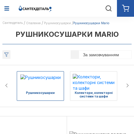
Сантехдеталь
Опалення
Рушникосушарки
Рушникосушарки Mario
РУШНИКОСУШАРКИ MARIO
За замовчуванням
Рушникосушарки
Колектори, колекторні
Вод
системи та шафи