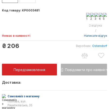
Код товару: КР0003481
2 відгука
/
Немає в наявності
Написати відгук
₴
206
Виробник:
Ostendorf
Передзамовлення
Повідомити про наявніст
Доставка:
Як тільки товар з'явиться, Ви будете повід
на пошту
Самовивіз з магазину
Полтава, вул.
Решетилівська, 35