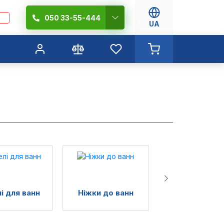
050 33-55-444
UA
і для ванн
Ніжки до ванн
Гідробокс