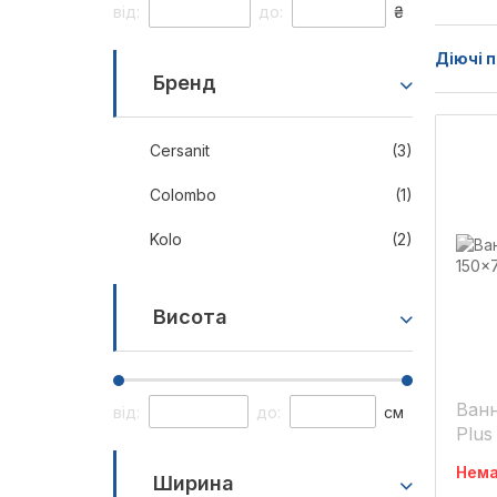
від:
до:
₴
Діючі п
Бренд
Cersanit
(3)
Colombo
(1)
Kolo
(2)
Висота
Ванн
від:
до:
см
Нема
Ширина