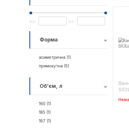
від:
до:
Форма
асиметрична (1)
прямокутна (5)
Ванн
Об'єм, л
SICI
Нема
160 (1)
185 (1)
187 (1)