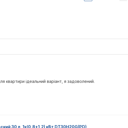
ля квартири ідеальний варіант, я задоволений.
ский 30 л, 1x(0,8+1,2) кВт DT30H20G(PD)