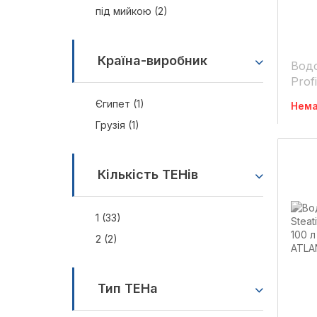
під мийкою (2)
Країна-виробник
Водо
Prof
(150
Єгипет (1)
Нема
Грузія (1)
Кількість ТЕНів
1 (33)
2 (2)
Тип ТЕНа