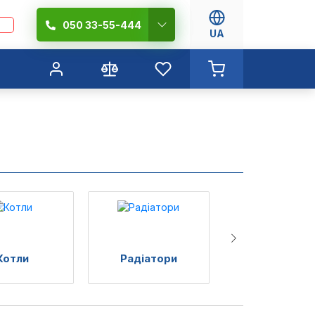
050 33-55-444
UA
Котли
Радіатори
Рушникосуша