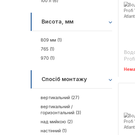
100 л (6)
Висота, мм
809 мм (1)
765 (1)
Водо
970 (1)
Prof
(120
Нема
Спосіб монтажу
вертикальний (27)
вертикальний /
горизонтальний (3)
над мийкою (2)
настінний (1)