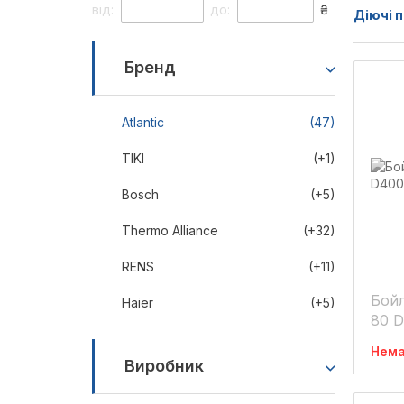
від:
до:
₴
Діючі п
Бренд
Atlantic
(47)
TIKI
(+1)
Bosch
(+5)
Thermo Alliance
(+32)
RENS
(+11)
Бойл
Haier
(+5)
80 
Нема
Виробник