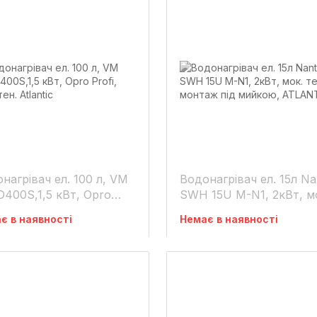
нагрівач ел. 100 л, VM
Водонагрівач ел. 15л Na
D400S,1,5 кВт, Opro
SWH 15U M-N1, 2кВт, м
, мок. тен. Atlantic
тен, монтаж під мийко
є в наявності
Немає в наявності
ATLANTIC