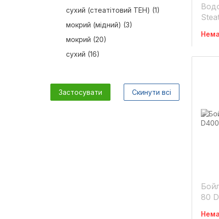
Водо
сухий (стеатітовий ТЕН) (1)
Stea
мокрий (мідний) (3)
2-BC
Нема
тен,
мокрий (20)
сухий (16)
Застосувати
Скинути всі
Бойл
80 
Нема