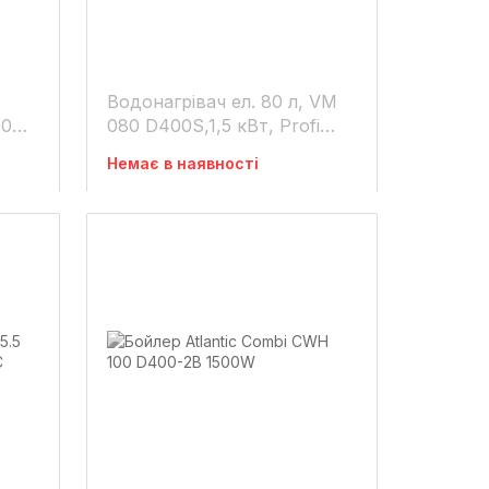
Водонагрівач ел. 80 л, VM
00S-
080 D400S,1,5 кВт, Profi
antic
OproP, мок. тен. Atlantic
Немає в наявності