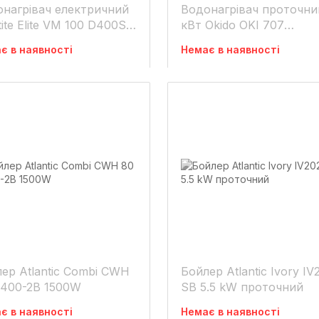
нагрівач електричний
Водонагрівач проточни
tite Elite VM 100 D400S-
кВт Okido OKI 707
 100 л 1,5 кВт,сухий
ATLANTIC
є в наявності
Немає в наявності
кругл. ATLANTIC
ер Atlantic Combi CWH
Бойлер Atlantic Ivory IV
D400-2B 1500W
SB 5.5 kW проточний
є в наявності
Немає в наявності