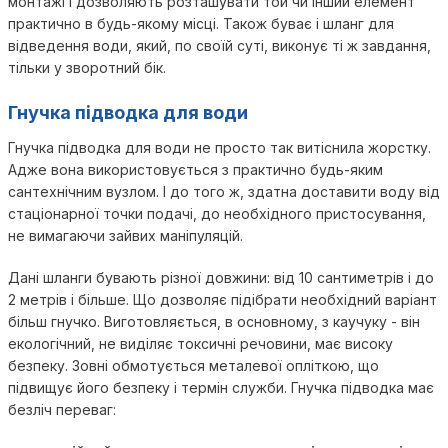
монтажі і дозволяють розташувати той чи інший елемент
практично в будь-якому місці. Також буває і шланг для
відведення води, який, по своїй суті, виконує ті ж завдання,
тільки у зворотний бік.
Гнучка підводка для води
Гнучка підводка для води не просто так витіснила жорстку.
Адже вона використовується з практично будь-яким
сантехнічним вузлом. І до того ж, здатна доставити воду від
стаціонарної точки подачі, до необхідного пристосування,
не вимагаючи зайвих маніпуляцій.
Дані шланги бувають різної довжини: від 10 сантиметрів і до
2 метрів і більше. Що дозволяє підібрати необхідний варіант
більш гнучко. Виготовляється, в основному, з каучуку - він
екологічний, не виділяє токсичні речовини, має високу
безпеку. Зовні обмотується металевої опліткою, що
підвищує його безпеку і термін служби. Гнучка підводка має
безліч переваг: