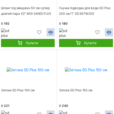
Шланг під змішувач 50 см супер
Гнучка підводка для води SD Plus
довгий пара 1/2" М10 SANDI FLEX
200 см ГГ SD397W200
LONG SD396W50L
₴
192
₴
180
Купити
Купити
Затока SD Plus 100 см
Затока SD Plus 150 см
₴
221
₴
240