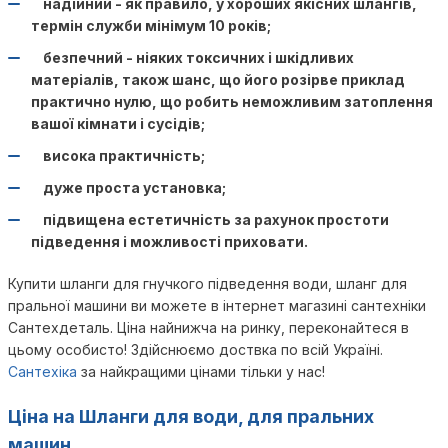
надійний - як правило, у хороших якісних шлангів,
термін служби мінімум 10 років;
безпечний - ніяких токсичних і шкідливих
матеріалів, також шанс, що його розірве приклад
практично нулю, що робить неможливим затоплення
вашої кімнати і сусідів;
висока практичність;
дуже проста установка;
підвищена естетичність за рахунок простоти
підведення і можливості приховати.
Купити шланги для гнучкого підведення води, шланг для
пральної машини ви можете в інтернет магазині сантехніки
Сантехдеталь. Ціна найнижча на ринку, переконайтеся в
цьому особисто! Здійснюємо доствка по всій Україні.
Сантехіка
за найкращими цінами тільки у нас!
Ціна на Шланги для води, для пральних
машин