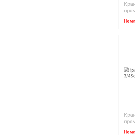
Кра
прям
мете
Нема
Кра
прям
мете
Нема