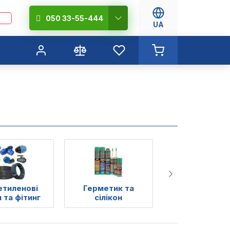
050 33-55-444
UA
етиленові
Герметик та
Сифони, тра
 та фітинг
сілікон