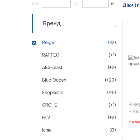
від:
до:
₴
Діючі п
Бренд
Reiger
(32)
RAFTEC
(+1)
ABS-plast
(+2)
Blue Ocean
(+20)
Ekoplastik
(+11)
Амер
GROHE
(+1)
ніке
HLV
(+2)
Нема
Icma
(+33)