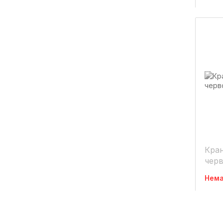
Кран
черв
Нема