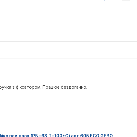
 ручка з фіксатором. Працює бездоганно.
з фікс пов.прох.(PN=63,Т=100*С) арт 605 ECO GEBO