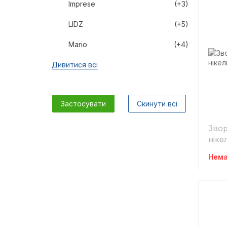
Imprese
(+3)
LIDZ
(+5)
Mario
(+4)
Дивитися всі
Застосувати
Скинути всі
Звор
ніке
Нема