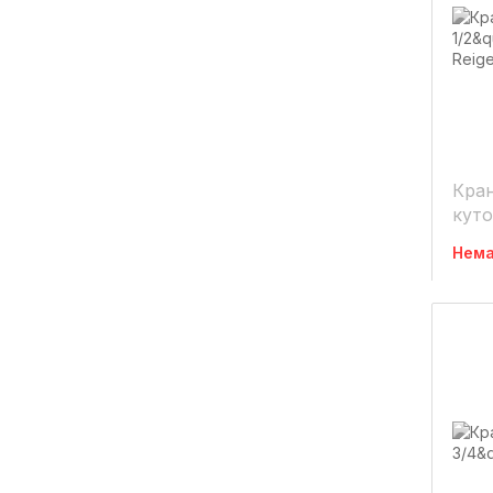
Кра
куто
мете
Нема