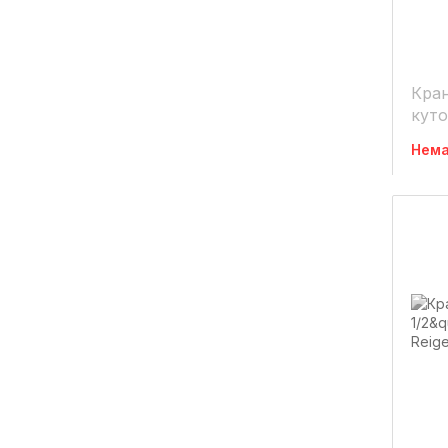
Кра
куто
мете
Нема