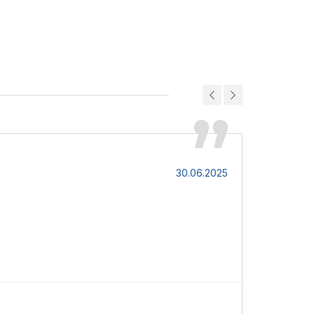
Максим
30.06.2025
Простий в м
З