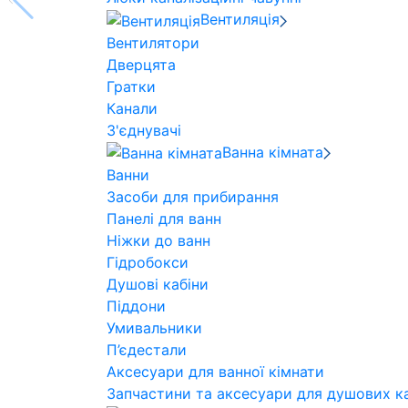
Вентиляція
Вентилятори
Дверцята
Гратки
Канали
З'єднувачі
Ванна кімната
Ванни
Засоби для прибирання
Панелі для ванн
Ніжки до ванн
Гідробокси
Душові кабіни
Піддони
Умивальники
П’єдестали
Аксесуари для ванної кімнати
Запчастини та аксесуари для душових ка