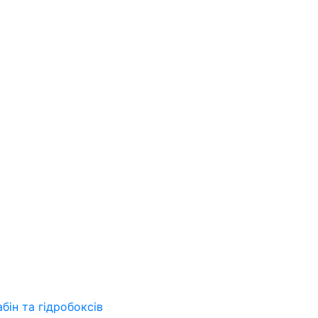
бін та гідробоксів