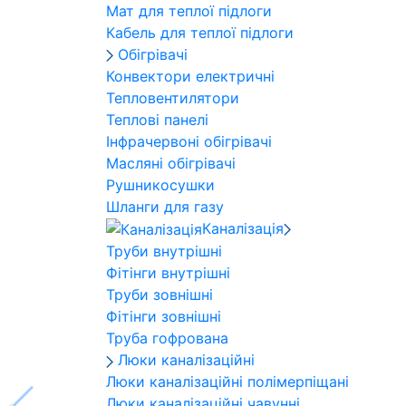
Мат для теплої підлоги
Кабель для теплої підлоги
Обігрівачі
Конвектори електричні
Тепловентилятори
Теплові панелі
Інфрачервоні обігрівачі
Масляні обігрівачі
Рушникосушки
Шланги для газу
Каналізація
Труби внутрішні
Фітінги внутрішні
Труби зовнішні
Фітінги зовнішні
Труба гофрована
Люки каналізаційні
Люки каналізаційні полімерпіщані
Люки каналізаційні чавунні