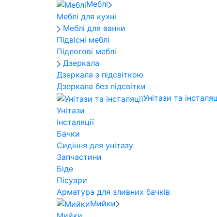
Меблі
Меблі для кухні
Меблі для ванни
Підвісні меблі
Підлогові меблі
Дзеркала
Дзеркала з підсвіткою
Дзеркала без підсвітки
Унітази та інсталяц
Унітази
Інсталяції
Бачки
Сидіння для унітазу
Запчастини
Біде
Пісуари
Арматура для зливних бачків
Мийки
Мийки