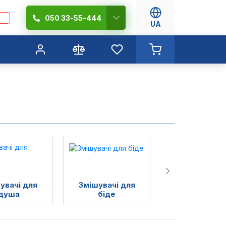
050 33-55-444
UA
увачі для
Змішувачі для
Змішувачі д
душа
біде
умивальник