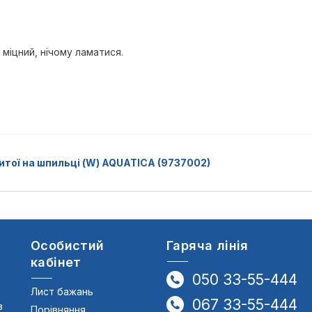
 міцний, нічому ламатися.
итої на шпильці (W) AQUATICA (9737002)
Особистий
Гаряча лінія
кабінет
050 33-55-444
Лист бажань
067 33-55-444
в
Порівняння