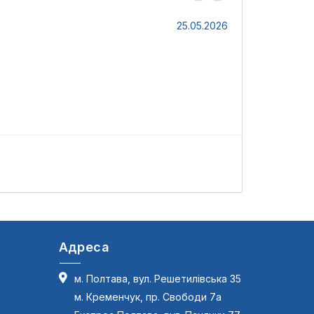
Юлія
25.05.2026
Зручний і к
З
Адреса
м. Полтава, вул. Решетилівська 35
м. Кременчук, пр. Свободи 7а