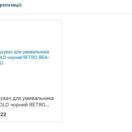
ропозиції:
увач для умивальника
 OLD чорний RETRO
-B0225)
022