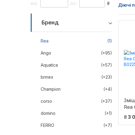
від:
до:
₴
Діючі п
Бренд
Rea
(1)
Ango
(+95)
Aquatica
(+57)
brinex
(+23)
Champion
(+4)
Зміш
corso
(+37)
Rea
domino
(+1)
(REA
₴
3 
FERRO
(+7)